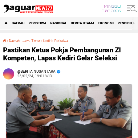
MINGGU
9 08 2026
DAERAH
PERISTIWA
NASIONAL
BERITA UTAMA
EKONOMI
PENDIDIKAN
›
Daerah
›
Jawa Timur
›
Kediri
›
Peristiwa
Pastikan Ketua Pokja Pembangunan ZI Kompeten, Lapas Kediri Gelar Seleksi
Pastikan Ketua Pokja Pembangunan ZI
Kompeten, Lapas Kediri Gelar Seleksi
BERITA NUSANTARA
26/02/24, 19:01 WIB