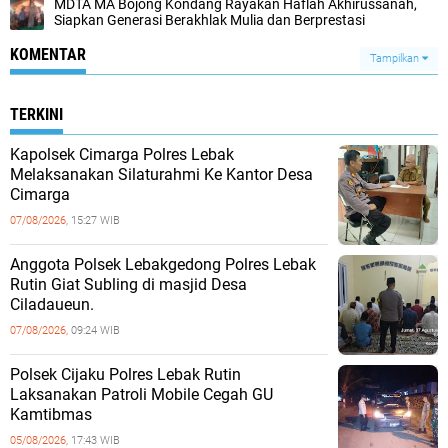
MDTA MA Bojong Kondang Rayakan Haflah Akhirussanah,
Siapkan Generasi Berakhlak Mulia dan Berprestasi
KOMENTAR
Tampilkan
TERKINI
Kapolsek Cimarga Polres Lebak
Melaksanakan Silaturahmi Ke Kantor Desa
Cimarga
07/08/2026,
15:27 WIB
Anggota Polsek Lebakgedong Polres Lebak
Rutin Giat Subling di masjid Desa
Ciladaueun.
07/08/2026,
09:24 WIB
Polsek Cijaku Polres Lebak Rutin
Laksanakan Patroli Mobile Cegah GU
Kamtibmas
05/08/2026,
17:43 WIB