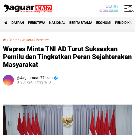
SENIN
10 08 2026
DAERAH
PERISTIWA
NASIONAL
BERITA UTAMA
EKONOMI
PENDIDIKAN
›
Daerah
›
Jakarta
›
Peristiwa
Wapres Minta TNI AD Turut Sukseskan Pemilu dan Tingkatkan Peran Sejahterakan Masyarakat
Wapres Minta TNI AD Turut Sukseskan
Pemilu dan Tingkatkan Peran Sejahterakan
Masyarakat
Jaguarnews77.com
31/01/24, 17:32 WIB