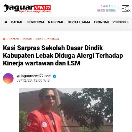
SABTU
8 08 2026
DAERAH
PERISTIWA
NASIONAL
BERITA UTAMA
EKONOMI
PENDIDIKAN
›
Banten
›
Daerah
›
Lebak
›
Peristiwa
Kasi Sarpras Sekolah Dasar Dindik Kabupaten Lebak Diduga Alergi Terhadap Kinerja wartawan dan LSM
Kasi Sarpras Sekolah Dasar Dindik
Kabupaten Lebak Diduga Alergi Terhadap
Kinerja wartawan dan LSM
Jaguarnews77.com
08/12/23, 12:00 WIB