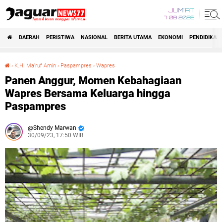
JUM'AT
7 08 2026
DAERAH
PERISTIWA
NASIONAL
BERITA UTAMA
EKONOMI
PENDIDIKAN
›
K.H. Ma'ruf Amin
›
Paspampres
›
Wapres
Panen Anggur, Momen Kebahagiaan Wapres Bersama Keluarga hingga Paspampres
Panen Anggur, Momen Kebahagiaan
Wapres Bersama Keluarga hingga
Paspampres
Shendy Marwan
30/09/23, 17:50 WIB