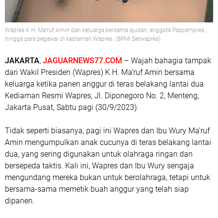
Wapres K.H. Ma'ruf Amin dan keluarga bersama ajudan, anggota Paspampres,
hingga para pegawai di kediaman Wapres. (BPMI Setwapres)
JAKARTA
,
JAGUARNEWS77.COM
– Wajah bahagia tampak
dari Wakil Presiden (Wapres) K.H. Ma’ruf Amin bersama
keluarga ketika panen anggur di teras belakang lantai dua
Kediaman Resmi Wapres, Jl. Diponegoro No. 2, Menteng,
Jakarta Pusat, Sabtu pagi (30/9/2023).
Tidak seperti biasanya, pagi ini Wapres dan Ibu Wury Ma’ruf
Amin mengumpulkan anak cucunya di teras belakang lantai
dua, yang sering digunakan untuk olahraga ringan dan
bersepeda taktis. Kali ini, Wapres dan Ibu Wury sengaja
mengundang mereka bukan untuk berolahraga, tetapi untuk
bersama-sama memetik buah anggur yang telah siap
dipanen.