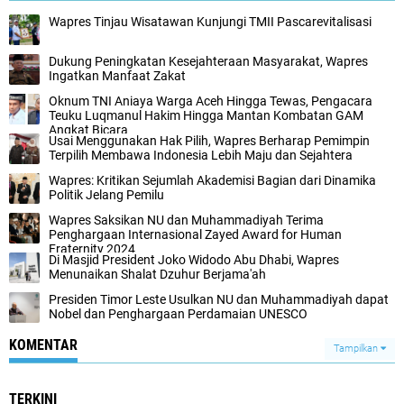
Wapres Tinjau Wisatawan Kunjungi TMII Pascarevitalisasi
Dukung Peningkatan Kesejahteraan Masyarakat, Wapres
Ingatkan Manfaat Zakat
Oknum TNI Aniaya Warga Aceh Hingga Tewas, Pengacara
Teuku Luqmanul Hakim Hingga Mantan Kombatan GAM
Angkat Bicara
Usai Menggunakan Hak Pilih, Wapres Berharap Pemimpin
Terpilih Membawa Indonesia Lebih Maju dan Sejahtera
Wapres: Kritikan Sejumlah Akademisi Bagian dari Dinamika
Politik Jelang Pemilu
Wapres Saksikan NU dan Muhammadiyah Terima
Penghargaan Internasional Zayed Award for Human
Fraternity 2024
Di Masjid President Joko Widodo Abu Dhabi, Wapres
Menunaikan Shalat Dzuhur Berjama'ah
Presiden Timor Leste Usulkan NU dan Muhammadiyah dapat
Nobel dan Penghargaan Perdamaian UNESCO
KOMENTAR
Tampilkan
TERKINI