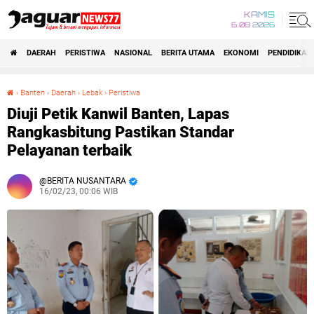
KAMIS
6 08 2026
DAERAH
PERISTIWA
NASIONAL
BERITA UTAMA
EKONOMI
PENDIDIKAN
›
Banten
›
Daerah
›
Lebak
›
Peristiwa
Diuji Petik Kanwil Banten, Lapas Rangkasbitung Pastikan Standar Pelayanan terbaik
Diuji Petik Kanwil Banten, Lapas
Rangkasbitung Pastikan Standar
Pelayanan terbaik
BERITA NUSANTARA
16/02/23, 00:06 WIB