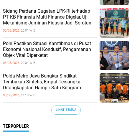
Sidang Perdana Gugatan LPK-RI terhadap
PT KB Finansia Multi Finance Digelar, Uji
Mekanisme Jaminan Fidusia Jadi Sorotan
03/08/2026,
23:01 WIB
‎Polri Pastikan Situasi Kamtibmas di Pusat
Ekonomi Nasional Kondusif, Pengamanan
Objek Vital Diperketat
03/08/2026,
22:04 WIB
‎Polda Metro Jaya Bongkar Sindikat
Tembakau Sintetis, Empat Tersangka
Ditangkap dan Hampir Satu Kilogram
Barang Bukti Disita
03/08/2026,
21:18 WIB
LIHAT SEMUA
TERPOPULER