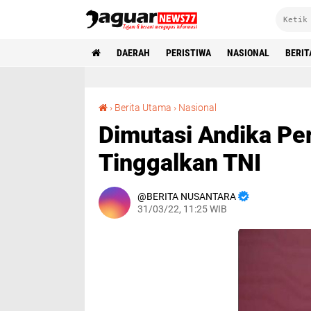
DAERAH
PERISTIWA
NASIONAL
BERIT
Dimutasi Andika Perkasa, 34 Jenderal Tinggalkan TNI
›
Berita Utama
›
Nasional
Dimutasi Andika Pe
Tinggalkan TNI
BERITA NUSANTARA
31/03/22, 11:25 WIB