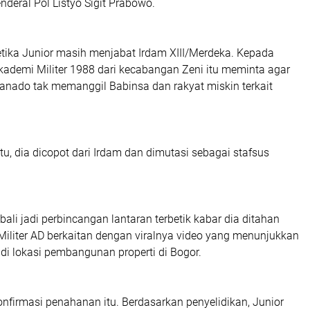
nderal Pol Listyo Sigit Prabowo.
ketika Junior masih menjabat Irdam XIII/Merdeka. Kepada
Akademi Militer 1988 dari kecabangan Zeni itu meminta agar
anado tak memanggil Babinsa dan rakyat miskin terkait
itu, dia dicopot dari Irdam dan dimutasi sebagai stafsus
li jadi perbincangan lantaran terbetik kabar dia ditahan
 Militer AD berkaitan dengan viralnya video yang menunjukkan
di lokasi pembangunan properti di Bogor.
irmasi penahanan itu. Berdasarkan penyelidikan, Junior