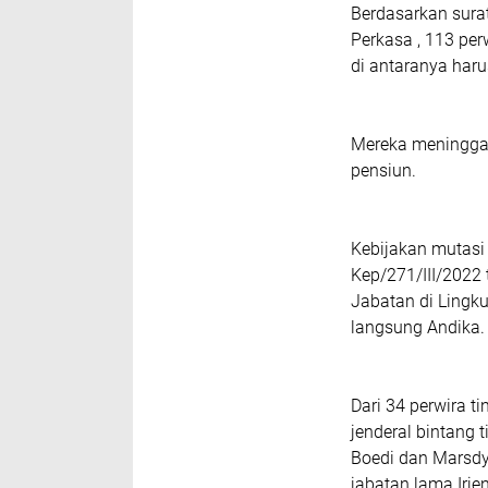
Berdasarkan sura
Perkasa , 113 perw
di antaranya har
Mereka meninggal
pensiun.
Kebijakan mutasi
Kep/271/III/2022
Jabatan di Lingku
langsung Andika
Dari 34 perwira t
jenderal bintang 
Boedi dan Marsdya
jabatan lama Irje