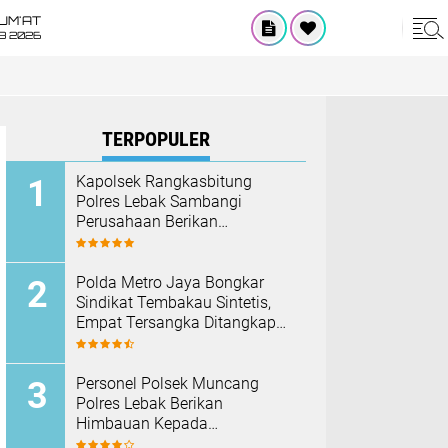
UM'AT
08 2026
TERPOPULER
Kapolsek Rangkasbitung
Polres Lebak Sambangi
Perusahaan Berikan
Himbauan Cegah Kebakaran
Hadapi Musim Kemarau
‎Polda Metro Jaya Bongkar
Sindikat Tembakau Sintetis,
Empat Tersangka Ditangkap
dan Hampir Satu Kilogram
Barang Bukti Disita
Personel Polsek Muncang
Polres Lebak Berikan
Himbauan Kepada
Masyarakat Agar Tidak