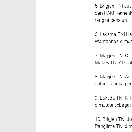
5. Brigjen TNI Ju
dan HAM Kemenko
rangka pensiun.
6. Laksma TNI Had
Wantannas dimuta
7. Mayjen TNI Ca
Mabes TNI AD da
8. Mayjen TNI Ari
dalam rangka pe
9. Laksda TNI R T
dimutasi sebagai
10. Brigjen TNI Jo
Panglima TNI dim