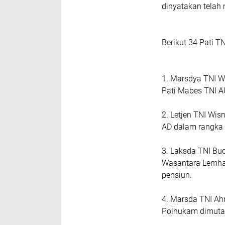
dinyatakan tela
Berikut 34 Pati 
1. Marsdya TNI W
Pati Mabes TNI A
2. Letjen TNI Wis
AD dalam rangka
3. Laksda TNI Bu
Wasantara Lemhan
pensiun.
4. Marsda TNI Ah
Polhukam dimutas