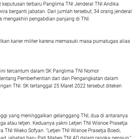
t keputusan terbaru Panglima TNI Jenderal TNI Andika
ira berganti jabatan. Dari jumlah tersebut, 34 orang jenderal
us mengakhiri pengabdian panjang di TNI.
kan karier militer karena memasuki masa purnatugas alias
 ini tercantum dalam SK Panglima TNI Nomor
 tentang Pemberhentian dari dan Pengangkatan dalam
ngan TNI. SK tertanggal 25 Maret 2022 tersebut diteken
.
inggi yang meninggalkan gelanggang TNI, dua di antaranya
tiga atau letjen. Keduanya yakni Letjen TNI Wisnoe Prasetja
 TNI Wieko Sofyan. “Letjen TNI Wisnoe Prasetja Boedi,
nad, jabatan baru Pati Mabes TNI AD dalam rangka pensiun,”