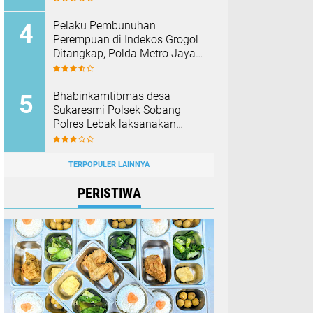
Membakar Hutan dan Lahan
Pelaku Pembunuhan
Perempuan di Indekos Grogol
Ditangkap, Polda Metro Jaya
Sita Palu dan Sejumlah
Barang Bukti
Bhabinkamtibmas desa
Sukaresmi Polsek Sobang
Polres Lebak laksanakan
Sambang di Desa binaanya
TERPOPULER LAINNYA
PERISTIWA