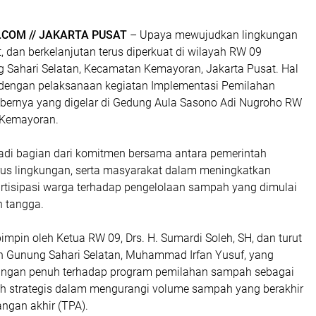
COM // JAKARTA PUSAT
– Upaya mewujudkan lingkungan
t, dan berkelanjutan terus diperkuat di wilayah RW 09
 Sahari Selatan, Kecamatan Kemayoran, Jakarta Pusat. Hal
i dengan pelaksanaan kegiatan Implementasi Pemilahan
ernya yang digelar di Gedung Aula Sasono Adi Nugroho RW
 Kemayoran.
jadi bagian dari komitmen bersama antara pemerintah
rus lingkungan, serta masyarakat dalam meningkatkan
rtisipasi warga terhadap pengelolaan sampah yang dimulai
h tangga.
pimpin oleh Ketua RW 09, Drs. H. Sumardi Soleh, SH, dan turut
rah Gunung Sahari Selatan, Muhammad Irfan Yusuf, yang
ngan penuh terhadap program pemilahan sampah sebagai
ah strategis dalam mengurangi volume sampah yang berakhir
ngan akhir (TPA).