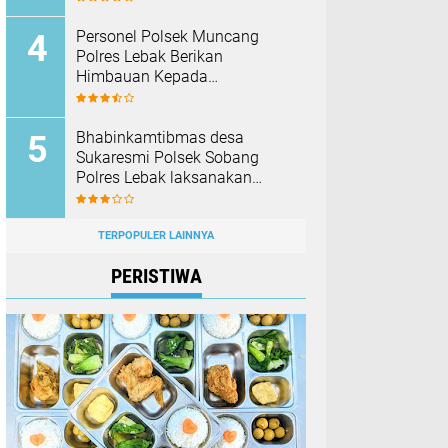
Barang Bukti
Personel Polsek Muncang
Polres Lebak Berikan
Himbauan Kepada
Masyarakat Agar Tidak
Membakar Hutan dan Lahan
Bhabinkamtibmas desa
Sukaresmi Polsek Sobang
Polres Lebak laksanakan
Sambang di Desa binaanya
TERPOPULER LAINNYA
PERISTIWA