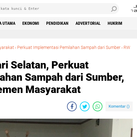
J
7 
A UTAMA
EKONOMI
PENDIDIKAN
ADVERTORIAL
HUKRIM
yarakat
›
Perkuat Implementasi Pemilahan Sampah dari Sumber
›
RW
i Selatan, Perkuat
ahan Sampah dari Sumber,
lemen Masyarakat
Komentar (
)