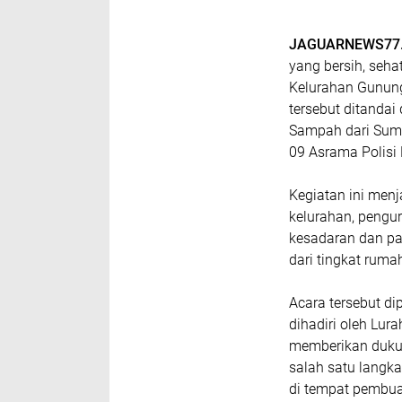
JAGUARNEWS77.
yang bersih, seha
Kelurahan Gunung
tersebut ditanda
Sampah dari Sumb
09 Asrama Polisi
Kegiatan ini men
kelurahan, pengu
kesadaran dan pa
dari tingkat ruma
Acara tersebut di
dihadiri oleh Lu
memberikan duku
salah satu langk
di tempat pembua