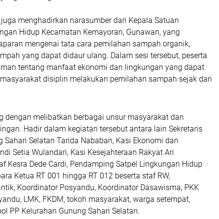
t juga menghadirkan narasumber dari Kepala Satuan
ungan Hidup Kecamatan Kemayoran, Gunawan, yang
paran mengenai tata cara pemilahan sampah organik,
mpah yang dapat didaur ulang. Dalam sesi tersebut, peserta
aman tentang manfaat ekonomi dan lingkungan yang dapat
a masyarakat disiplin melakukan pemilahan sampah sejak dari
g dengan melibatkan berbagai unsur masyarakat dan
gan. Hadir dalam kegiatan tersebut antara lain Sekretaris
 Sahari Selatan Tarida Nababan, Kasi Ekonomi dan
i Setia Wulandari, Kasi Kesejahteraan Rakyat Ari
f Kesra Dede Cardi, Pendamping Satpel Lingkungan Hidup
ara Ketua RT 001 hingga RT 012 beserta staf RW,
ntik, Koordinator Posyandu, Koordinator Dasawisma, PKK
yandu, LMK, FKDM, tokoh masyarakat, warga setempat,
pol PP Kelurahan Gunung Sahari Selatan.