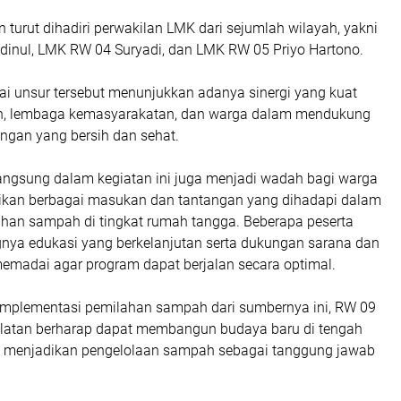
an turut dihadiri perwakilan LMK dari sejumlah wilayah, yakni
inul, LMK RW 04 Suryadi, dan LMK RW 05 Priyo Hartono.
ai unsur tersebut menunjukkan adanya sinergi yang kuat
ah, lembaga kemasyarakatan, dan warga dalam mendukung
ungan yang bersih dan sehat.
langsung dalam kegiatan ini juga menjadi wadah bagi warga
kan berbagai masukan dan tantangan yang dihadapi dalam
han sampah di tingkat rumah tangga. Beberapa peserta
gnya edukasi yang berkelanjutan serta dukungan sarana dan
emadai agar program dapat berjalan secara optimal.
 implementasi pemilahan sampah dari sumbernya ini, RW 09
latan berharap dapat membangun budaya baru di tengah
u menjadikan pengelolaan sampah sebagai tanggung jawab