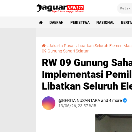
DAERAH
PERISTIWA
NASIONAL
BERIT
›
Jakarta Pusat
›
Libatkan Seluruh Elemen Mas
RW 09 Gunung Sahari Selatan, Perkuat Implementasi Pemilahan Sampah dari Sumber, Libatkan Seluruh Elemen Masyarakat
09 Gunung Sahari Selatan
RW 09 Gunung Sahar
Implementasi Pemil
Libatkan Seluruh E
BERITA NUSANTARA and 4 more
13/06/26, 23:57 WIB