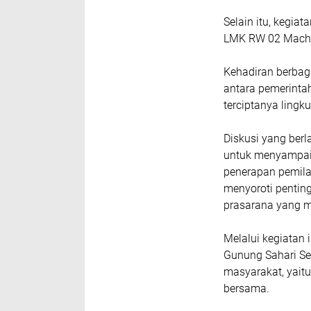
Selain itu, kegiat
LMK RW 02 Machd
Kehadiran berbag
antara pemerint
terciptanya lingk
Diskusi yang ber
untuk menyampai
penerapan pemila
menyoroti pentin
prasarana yang m
Melalui kegiatan
Gunung Sahari Se
masyarakat, yait
bersama.