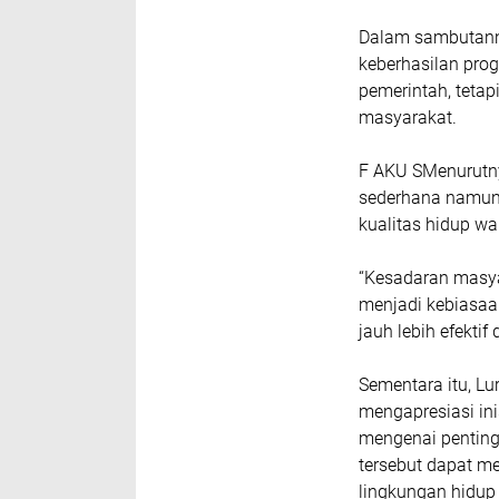
Dalam sambutann
keberhasilan pro
pemerintah, tetap
masyarakat.
F AKU SMenurutn
sederhana namun 
kualitas hidup wa
“Kesadaran masya
menjadi kebiasaa
jauh lebih efektif
Sementara itu, L
mengapresiasi ini
mengenai penting
tersebut dapat m
lingkungan hidup