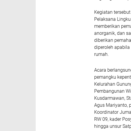
Kegiatan tersebu
Pelaksana Lingk
memberikan pema
anorganik, dan sa
diberikan pemah
diperoleh apabil
rumah.
Acara berlangsun
pemangku kepentin
Kelurahan Gunung
Pembangunan Wind
Kusdarmawan, Sta
Agus Mariyanto, p
Koordinator Juma
RW 09, kader Pos
hingga unsur Sat