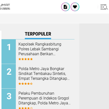
UM'AT
08 2026
TERPOPULER
Kapolsek Rangkasbitung
Polres Lebak Sambangi
Perusahaan Berikan
Himbauan Cegah Kebakaran
Hadapi Musim Kemarau
‎Polda Metro Jaya Bongkar
Sindikat Tembakau Sintetis,
Empat Tersangka Ditangkap
dan Hampir Satu Kilogram
Barang Bukti Disita
Pelaku Pembunuhan
Perempuan di Indekos Grogol
Ditangkap, Polda Metro Jaya
Sita Palu dan Sejumlah