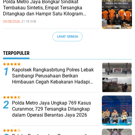
‎Polda Metro Jaya Bongkar Sindikat
Tembakau Sintetis, Empat Tersangka
Ditangkap dan Hampir Satu Kilogram
Barang Bukti Disita
03/08/2026,
21:18 WIB
LIHAT SEMUA
TERPOPULER
Kapolsek Rangkasbitung Polres Lebak
Sambangi Perusahaan Berikan
Himbauan Cegah Kebakaran Hadapi
Musim Kemarau
Polda Metro Jaya Ungkap 769 Kasus
Curanmor, 729 Tersangka Ditangkap
dalam Operasi Berantas Jaya 2026‎