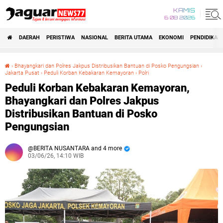
KAMIS
6 08 2026
DAERAH
PERISTIWA
NASIONAL
BERITA UTAMA
EKONOMI
PENDIDIKAN
›
Bhayangkari dan Polres Jakpus Distribusikan Bantuan di Posko Pengungsian‎
›
Jakarta Pusat
›
Peduli Korban Kebakaran Kemayoran
›
Polri
Peduli Korban Kebakaran Kemayoran, Bhayangkari dan Polres Jakpus Distribusikan Bantuan di Posko Pengungsian‎
Peduli Korban Kebakaran Kemayoran,
Bhayangkari dan Polres Jakpus
Distribusikan Bantuan di Posko
Pengungsian‎
BERITA NUSANTARA and 4 more
03/06/26, 14:10 WIB