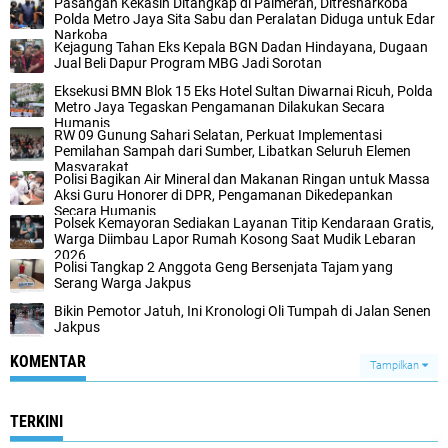
‎Pasangan Kekasih Ditangkap di Palmerah, Ditresnarkoba
Polda Metro Jaya Sita Sabu dan Peralatan Diduga untuk Edar
Narkoba‎
‎Kejagung Tahan Eks Kepala BGN Dadan Hindayana, Dugaan
Jual Beli Dapur Program MBG Jadi Sorotan‎
Eksekusi BMN Blok 15 Eks Hotel Sultan Diwarnai Ricuh, Polda
Metro Jaya Tegaskan Pengamanan Dilakukan Secara
Humanis
RW 09 Gunung Sahari Selatan, Perkuat Implementasi
Pemilahan Sampah dari Sumber, Libatkan Seluruh Elemen
Masyarakat
‎Polisi Bagikan Air Mineral dan Makanan Ringan untuk Massa
Aksi Guru Honorer di DPR, Pengamanan Dikedepankan
Secara Humanis
Polsek Kemayoran Sediakan Layanan Titip Kendaraan Gratis,
Warga Diimbau Lapor Rumah Kosong Saat Mudik Lebaran
2026
Polisi Tangkap 2 Anggota Geng Bersenjata Tajam yang
Serang Warga Jakpus
Bikin Pemotor Jatuh, Ini Kronologi Oli Tumpah di Jalan Senen
Jakpus
KOMENTAR
Tampilkan
TERKINI