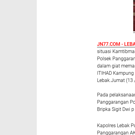
JN77.COM - LEB
situasi Kamtibmas
Polsek Panggaran
dalam giat memakm
ITIHAD Kampung C
Lebak.Jumat (13 
Pada pelaksanaan 
Panggarangan Pol
Bripka Sigit Dwi p
Kapolres Lebak Po
Panggarangan AK