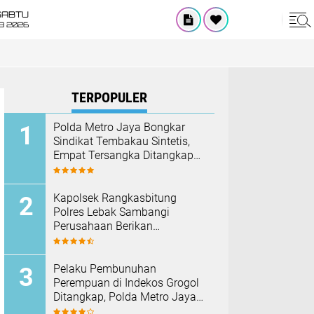
SABTU
8 2026
TERPOPULER
‎Polda Metro Jaya Bongkar
Sindikat Tembakau Sintetis,
Empat Tersangka Ditangkap
dan Hampir Satu Kilogram
Barang Bukti Disita
Kapolsek Rangkasbitung
Polres Lebak Sambangi
Perusahaan Berikan
Himbauan Cegah Kebakaran
Hadapi Musim Kemarau
Pelaku Pembunuhan
Perempuan di Indekos Grogol
Ditangkap, Polda Metro Jaya
Sita Palu dan Sejumlah