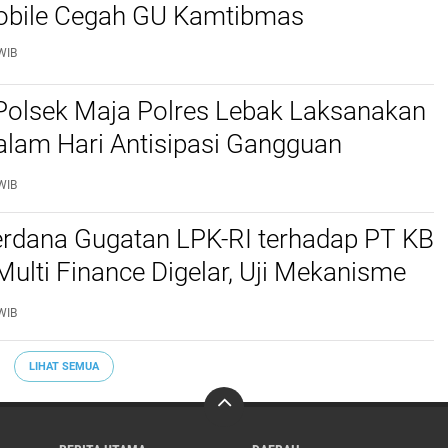
Mobile Cegah GU Kamtibmas
WIB
Polsek Maja Polres Lebak Laksanakan
alam Hari Antisipasi Gangguan
as
WIB
erdana Gugatan LPK-RI terhadap PT KB
Multi Finance Digelar, Uji Mekanisme
idusia Jadi Sorotan
WIB
LIHAT SEMUA