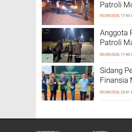
Patroli 
05/08/2026,
17:43 
Anggota 
Patroli M
Kamtibm
05/08/2026,
17:40 
Sidang P
Finansia 
Jaminan F
03/08/2026,
23:01 