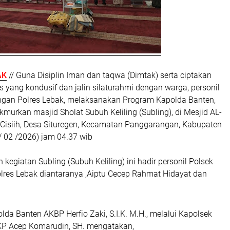
AK
// Guna Disiplin Iman dan taqwa (Dimtak) serta ciptakan
 yang kondusif dan jalin silaturahmi dengan warga, personil
gan Polres Lebak, melaksanakan Program Kapolda Banten,
urkan masjid Sholat Subuh Keliling (Subling), di Mesjid AL-
isiih, Desa Situregen, Kecamatan Panggarangan, Kabupaten
/ 02 /2026) jam 04.37 wib
kegiatan Subling (Subuh Keliling) ini hadir personil Polsek
res Lebak diantaranya ,Aiptu Cecep Rahmat Hidayat dan
lda Banten AKBP Herfio Zaki, S.I.K. M.H., melalui Kapolsek
P Acep Komarudin, SH. mengatakan,