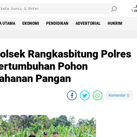
J
7 
A UTAMA
EKONOMI
PENDIDIKAN
ADVERTORIAL
HUKRIM
olsek Rangkasbitung Polres
Pertumbuhan Pohon
ahanan Pangan
Komentar (
)