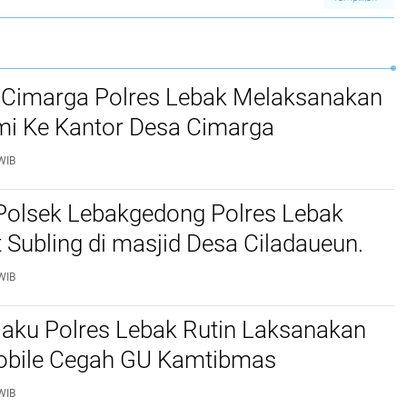
 Cimarga Polres Lebak Melaksanakan
mi Ke Kantor Desa Cimarga
WIB
Polsek Lebakgedong Polres Lebak
t Subling di masjid Desa Ciladaueun.
WIB
jaku Polres Lebak Rutin Laksanakan
Mobile Cegah GU Kamtibmas
WIB