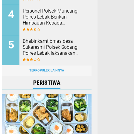
Barang Bukti
Personel Polsek Muncang
Polres Lebak Berikan
Himbauan Kepada
Masyarakat Agar Tidak
Membakar Hutan dan Lahan
Bhabinkamtibmas desa
Sukaresmi Polsek Sobang
Polres Lebak laksanakan
Sambang di Desa binaanya
TERPOPULER LAINNYA
PERISTIWA