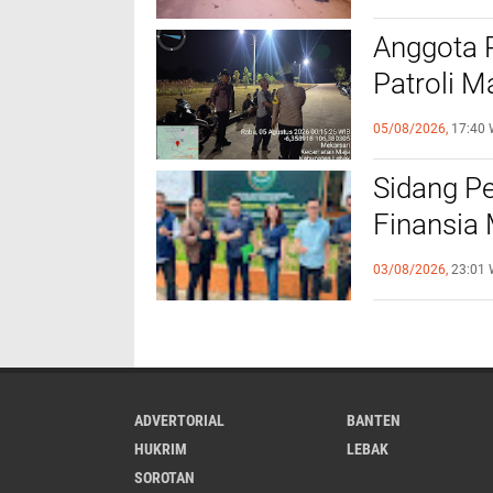
Anggota 
Patroli M
Kamtibm
05/08/2026,
17:40 
Sidang P
Finansia 
Jaminan F
03/08/2026,
23:01 
ADVERTORIAL
BANTEN
HUKRIM
LEBAK
SOROTAN