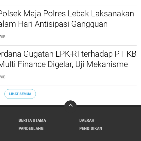
Polsek Maja Polres Lebak Laksanakan
alam Hari Antisipasi Gangguan
as
WIB
erdana Gugatan LPK-RI terhadap PT KB
Multi Finance Digelar, Uji Mekanisme
idusia Jadi Sorotan
WIB
LIHAT SEMUA
BERITA UTAMA
DAERAH
PANDEGLANG
PENDIDIKAN