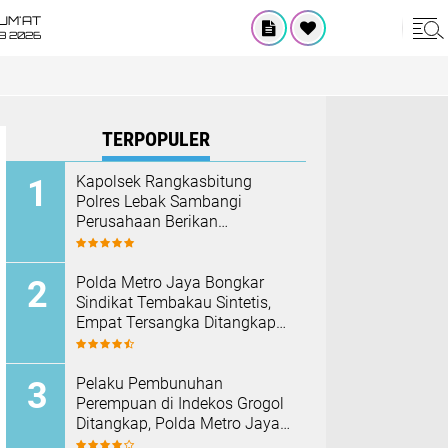
UM'AT
08 2026
TERPOPULER
Kapolsek Rangkasbitung
Polres Lebak Sambangi
Perusahaan Berikan
Himbauan Cegah Kebakaran
Hadapi Musim Kemarau
‎Polda Metro Jaya Bongkar
Sindikat Tembakau Sintetis,
Empat Tersangka Ditangkap
dan Hampir Satu Kilogram
Barang Bukti Disita
Pelaku Pembunuhan
Perempuan di Indekos Grogol
Ditangkap, Polda Metro Jaya
Sita Palu dan Sejumlah