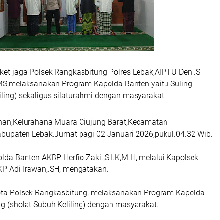
iket jaga Polsek Rangkasbitung Polres Lebak,AIPTU Deni.S
MS,melaksanakan Program Kapolda Banten yaitu Suling
iling) sekaligus silaturahmi dengan masyarakat.
dhan,Kelurahana Muara Ciujung Barat,Kecamatan
bupaten Lebak.Jumat pagi 02 Januari 2026,pukul.04.32 Wib.
lda Banten AKBP Herfio Zaki.,S.I.K,M.H, melalui Kapolsek
P Adi Irawan,.SH, mengatakan.
gota Polsek Rangkasbitung, melaksanakan Program Kapolda
ng (sholat Subuh Keliling) dengan masyarakat.