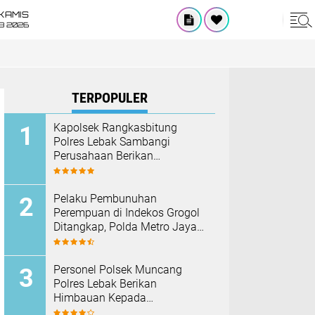
KAMIS
8 2026
TERPOPULER
Kapolsek Rangkasbitung
Polres Lebak Sambangi
Perusahaan Berikan
Himbauan Cegah Kebakaran
Hadapi Musim Kemarau
Pelaku Pembunuhan
Perempuan di Indekos Grogol
Ditangkap, Polda Metro Jaya
Sita Palu dan Sejumlah
Barang Bukti
Personel Polsek Muncang
Polres Lebak Berikan
Himbauan Kepada
Masyarakat Agar Tidak