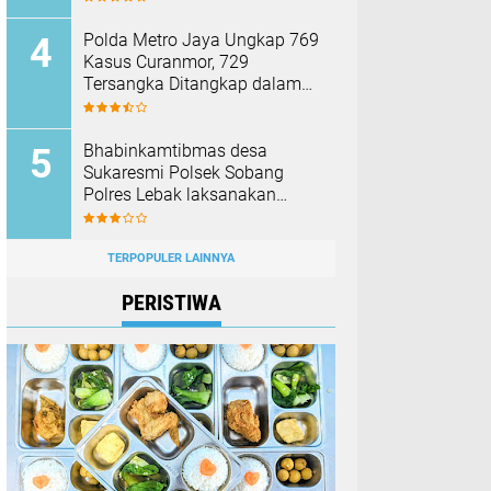
Membakar Hutan dan Lahan
Polda Metro Jaya Ungkap 769
Kasus Curanmor, 729
Tersangka Ditangkap dalam
Operasi Berantas Jaya 2026‎
Bhabinkamtibmas desa
Sukaresmi Polsek Sobang
Polres Lebak laksanakan
Sambang di Desa binaanya
TERPOPULER LAINNYA
PERISTIWA