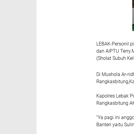
LEBAK-Personil p
dan AIPTU Terry.
(Sholat Subuh Kel
Di Mushola Ar-ri
Rangkasbitung,Ka
Kapolres Lebak Po
Rangkasbitung AK
“Ya pagi ini ang
Banten yaitu Suli