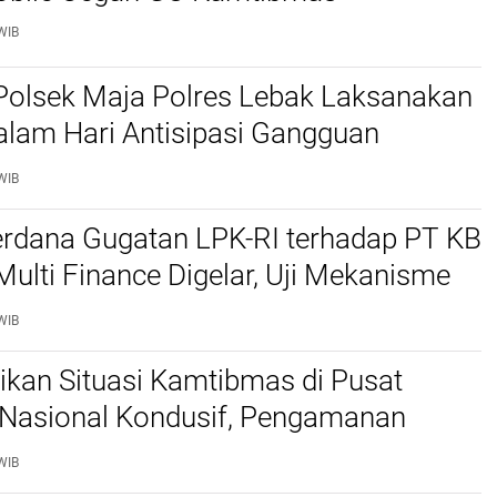
WIB
Polsek Maja Polres Lebak Laksanakan
alam Hari Antisipasi Gangguan
as
WIB
erdana Gugatan LPK-RI terhadap PT KB
Multi Finance Digelar, Uji Mekanisme
idusia Jadi Sorotan
WIB
stikan Situasi Kamtibmas di Pusat
Nasional Kondusif, Pengamanan
al Diperketat
WIB