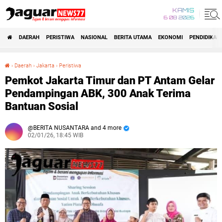
KAMIS
6 08 2026
DAERAH
PERISTIWA
NASIONAL
BERITA UTAMA
EKONOMI
PENDIDIKAN
›
Daerah
›
Jakarta
›
Peristiwa
Pemkot Jakarta Timur dan PT Antam Gelar Pendampingan ABK, 300 Anak Terima Bantuan Sosial
Pemkot Jakarta Timur dan PT Antam Gelar
Pendampingan ABK, 300 Anak Terima
Bantuan Sosial
BERITA NUSANTARA and 4 more
02/01/26, 18:45 WIB