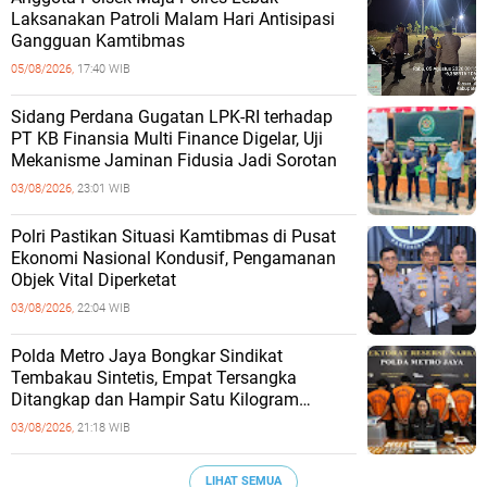
Laksanakan Patroli Malam Hari Antisipasi
Gangguan Kamtibmas
05/08/2026,
17:40 WIB
Sidang Perdana Gugatan LPK-RI terhadap
PT KB Finansia Multi Finance Digelar, Uji
Mekanisme Jaminan Fidusia Jadi Sorotan
03/08/2026,
23:01 WIB
‎Polri Pastikan Situasi Kamtibmas di Pusat
Ekonomi Nasional Kondusif, Pengamanan
Objek Vital Diperketat
03/08/2026,
22:04 WIB
‎Polda Metro Jaya Bongkar Sindikat
Tembakau Sintetis, Empat Tersangka
Ditangkap dan Hampir Satu Kilogram
Barang Bukti Disita
03/08/2026,
21:18 WIB
LIHAT SEMUA