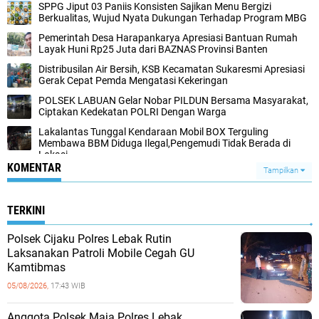
SPPG Jiput 03 Paniis Konsisten Sajikan Menu Bergizi
Berkualitas, Wujud Nyata Dukungan Terhadap Program MBG
Pemerintah Desa Harapankarya Apresiasi Bantuan Rumah
Layak Huni Rp25 Juta dari BAZNAS Provinsi Banten
Distribusilan Air Bersih, KSB Kecamatan Sukaresmi Apresiasi
Gerak Cepat Pemda Mengatasi Kekeringan
POLSEK LABUAN Gelar Nobar PILDUN Bersama Masyarakat,
Ciptakan Kedekatan POLRI Dengan Warga
Lakalantas Tunggal Kendaraan Mobil BOX Terguling
Membawa BBM Diduga Ilegal,Pengemudi Tidak Berada di
Lokasi
KOMENTAR
Tampilkan
TERKINI
Polsek Cijaku Polres Lebak Rutin
Laksanakan Patroli Mobile Cegah GU
Kamtibmas
05/08/2026,
17:43 WIB
Anggota Polsek Maja Polres Lebak