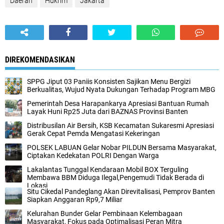
Daerah
Hukrim
Jakarta
DIREKOMENDASIKAN
SPPG Jiput 03 Paniis Konsisten Sajikan Menu Bergizi
Berkualitas, Wujud Nyata Dukungan Terhadap Program MBG
Pemerintah Desa Harapankarya Apresiasi Bantuan Rumah
Layak Huni Rp25 Juta dari BAZNAS Provinsi Banten
Distribusilan Air Bersih, KSB Kecamatan Sukaresmi Apresiasi
Gerak Cepat Pemda Mengatasi Kekeringan
POLSEK LABUAN Gelar Nobar PILDUN Bersama Masyarakat,
Ciptakan Kedekatan POLRI Dengan Warga
Lakalantas Tunggal Kendaraan Mobil BOX Terguling
Membawa BBM Diduga Ilegal,Pengemudi Tidak Berada di
Lokasi
Situ Cikedal Pandeglang Akan Direvitalisasi, Pemprov Banten
Siapkan Anggaran Rp9,7 Miliar
Kelurahan Bunder Gelar Pembinaan Kelembagaan
Masyarakat, Fokus pada Optimalisasi Peran Mitra