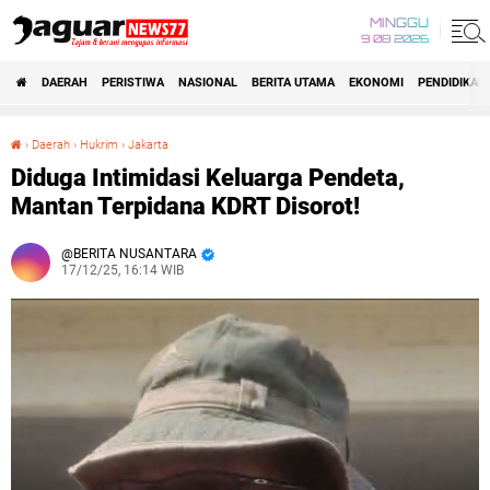
MINGGU
9 08 2026
DAERAH
PERISTIWA
NASIONAL
BERITA UTAMA
EKONOMI
PENDIDIKAN
›
Daerah
›
Hukrim
›
Jakarta
Diduga Intimidasi Keluarga Pendeta, Mantan Terpidana KDRT Disorot!
Diduga Intimidasi Keluarga Pendeta,
Mantan Terpidana KDRT Disorot!
BERITA NUSANTARA
17/12/25, 16:14 WIB