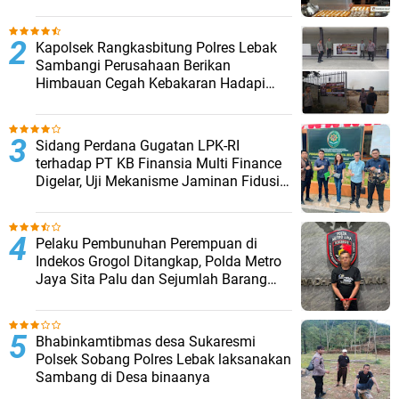
Barang Bukti Disita
Kapolsek Rangkasbitung Polres Lebak
Sambangi Perusahaan Berikan
Himbauan Cegah Kebakaran Hadapi
Musim Kemarau
Sidang Perdana Gugatan LPK-RI
terhadap PT KB Finansia Multi Finance
Digelar, Uji Mekanisme Jaminan Fidusia
Jadi Sorotan
Pelaku Pembunuhan Perempuan di
Indekos Grogol Ditangkap, Polda Metro
Jaya Sita Palu dan Sejumlah Barang
Bukti
Bhabinkamtibmas desa Sukaresmi
Polsek Sobang Polres Lebak laksanakan
Sambang di Desa binaanya