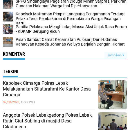
SPPG Sindanglaya Pagelaran Diduga Minim Sarpras, Parkiran
Gunakan Halaman Warga Ipal Dipertanyakan
‎Kapolsek Matraman Pimpin Langsung Pengamanan Terduga
Pelaku Teror Pembakaran di Permukiman Warga Pisangan
Baru‎
Panitia Pelaksana Menghindar, Massa Aksi Unjuk Rasa Forum
- KDKMP Berujung Ricuh
Pisah Sambut Camat Kecamatan Pulosari, Dari H.Gimas
Rahadyan Kepada Johanas Waluyo Berjalan Dengan Hidmat
KOMENTAR
Tampilkan
TERKINI
Kapolsek Cimarga Polres Lebak
Melaksanakan Silaturahmi Ke Kantor Desa
Cimarga
07/08/2026,
15:27 WIB
Anggota Polsek Lebakgedong Polres Lebak
Rutin Giat Subling di masjid Desa
Ciladaueun.