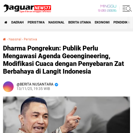
MINGGU
9 08 2026
DAERAH
PERISTIWA
NASIONAL
BERITA UTAMA
EKONOMI
PENDIDIKAN
›
Nasional
›
Peristiwa
Dharma Pongrekun: Publik Perlu Mengawasi Agenda Geoengineering, Modifikasi Cuaca dengan Penyebaran Zat Berbahaya di Langit Indonesia
Dharma Pongrekun: Publik Perlu
Mengawasi Agenda Geoengineering,
Modifikasi Cuaca dengan Penyebaran Zat
Berbahaya di Langit Indonesia
BERITA NUSANTARA
13/11/25, 19:35 WIB