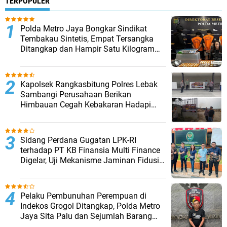
TERPOPULER
‎Polda Metro Jaya Bongkar Sindikat
Tembakau Sintetis, Empat Tersangka
Ditangkap dan Hampir Satu Kilogram
Barang Bukti Disita
Kapolsek Rangkasbitung Polres Lebak
Sambangi Perusahaan Berikan
Himbauan Cegah Kebakaran Hadapi
Musim Kemarau
Sidang Perdana Gugatan LPK-RI
terhadap PT KB Finansia Multi Finance
Digelar, Uji Mekanisme Jaminan Fidusia
Jadi Sorotan
Pelaku Pembunuhan Perempuan di
Indekos Grogol Ditangkap, Polda Metro
Jaya Sita Palu dan Sejumlah Barang
Bukti