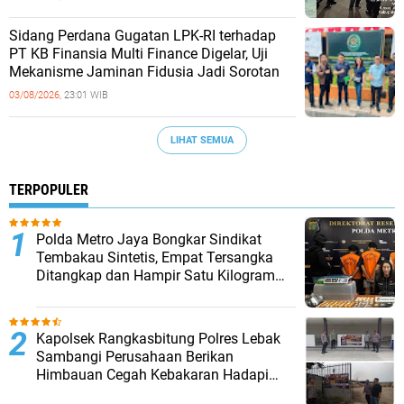
Sidang Perdana Gugatan LPK-RI terhadap
PT KB Finansia Multi Finance Digelar, Uji
Mekanisme Jaminan Fidusia Jadi Sorotan
03/08/2026,
23:01 WIB
LIHAT SEMUA
TERPOPULER
‎Polda Metro Jaya Bongkar Sindikat
Tembakau Sintetis, Empat Tersangka
Ditangkap dan Hampir Satu Kilogram
Barang Bukti Disita
Kapolsek Rangkasbitung Polres Lebak
Sambangi Perusahaan Berikan
Himbauan Cegah Kebakaran Hadapi
Musim Kemarau