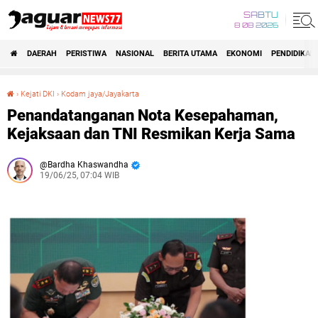
SABTU
8 08 2026
DAERAH
PERISTIWA
NASIONAL
BERITA UTAMA
EKONOMI
PENDIDIKAN
›
Kejati DKI
›
Kodam jaya/Jayakarta
Penandatanganan Nota Kesepahaman, Kejaksaan dan TNI Resmikan Kerja Sama
Penandatanganan Nota Kesepahaman,
Kejaksaan dan TNI Resmikan Kerja Sama
Bardha Khaswandha
19/06/25, 07:04 WIB