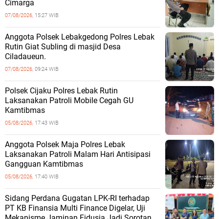
Cimarga
07/08/2026,
15:27 WIB
Anggota Polsek Lebakgedong Polres Lebak
Rutin Giat Subling di masjid Desa
Ciladaueun.
07/08/2026,
09:24 WIB
Polsek Cijaku Polres Lebak Rutin
Laksanakan Patroli Mobile Cegah GU
Kamtibmas
05/08/2026,
17:43 WIB
Anggota Polsek Maja Polres Lebak
Laksanakan Patroli Malam Hari Antisipasi
Gangguan Kamtibmas
05/08/2026,
17:40 WIB
Sidang Perdana Gugatan LPK-RI terhadap
PT KB Finansia Multi Finance Digelar, Uji
Mekanisme Jaminan Fidusia Jadi Sorotan