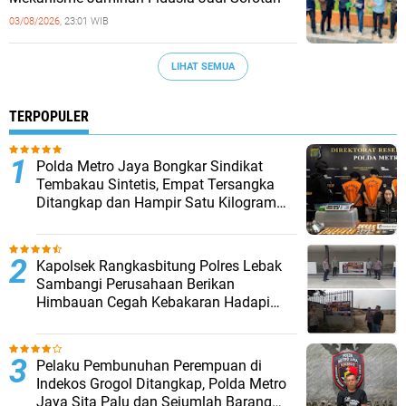
03/08/2026,
23:01 WIB
LIHAT SEMUA
TERPOPULER
‎Polda Metro Jaya Bongkar Sindikat
Tembakau Sintetis, Empat Tersangka
Ditangkap dan Hampir Satu Kilogram
Barang Bukti Disita
Kapolsek Rangkasbitung Polres Lebak
Sambangi Perusahaan Berikan
Himbauan Cegah Kebakaran Hadapi
Musim Kemarau
Pelaku Pembunuhan Perempuan di
Indekos Grogol Ditangkap, Polda Metro
Jaya Sita Palu dan Sejumlah Barang