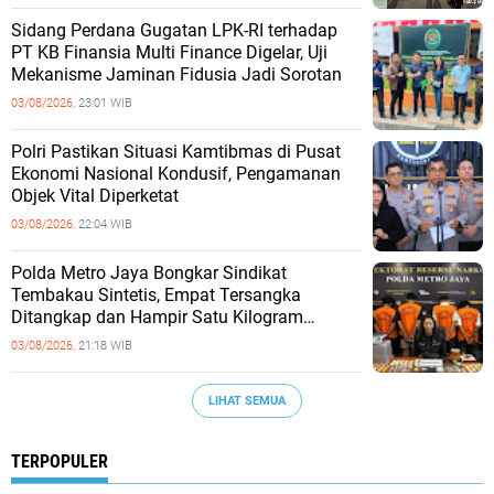
Sidang Perdana Gugatan LPK-RI terhadap
PT KB Finansia Multi Finance Digelar, Uji
Mekanisme Jaminan Fidusia Jadi Sorotan
03/08/2026,
23:01 WIB
‎Polri Pastikan Situasi Kamtibmas di Pusat
Ekonomi Nasional Kondusif, Pengamanan
Objek Vital Diperketat
03/08/2026,
22:04 WIB
‎Polda Metro Jaya Bongkar Sindikat
Tembakau Sintetis, Empat Tersangka
Ditangkap dan Hampir Satu Kilogram
Barang Bukti Disita
03/08/2026,
21:18 WIB
LIHAT SEMUA
TERPOPULER