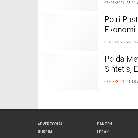
Jaminan F
03/08/2026,
23:01 
‎Polri Pa
Ekonomi 
Objek Vit
03/08/2026,
22:04 
‎Polda M
Sintetis,
Hampir Sa
03/08/2026,
21:18 
ADVERTORIAL
BANTEN
HUKRIM
LEBAK