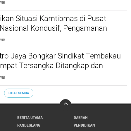
idusia Jadi Sorotan
WIB
stikan Situasi Kamtibmas di Pusat
Nasional Kondusif, Pengamanan
al Diperketat
WIB
etro Jaya Bongkar Sindikat Tembakau
 Empat Tersangka Ditangkap dan
tu Kilogram Barang Bukti Disita
WIB
LIHAT SEMUA
BERITA UTAMA
DAERAH
PANDEGLANG
PENDIDIKAN