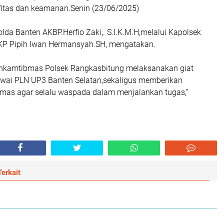
itas dan keamanan.Senin (23/06/2025)
lda Banten AKBP.Herfio Zaki,. S.I.K.M.H,melalui Kapolsek
KP Pipih Iwan Hermansyah.SH, mengatakan.
abinkamtibmas Polsek Rangkasbitung melaksanakan giat
wai PLN UP3 Banten Selatan,sekaligus memberikan
as agar selalu waspada dalam menjalankan tugas,”
erkait