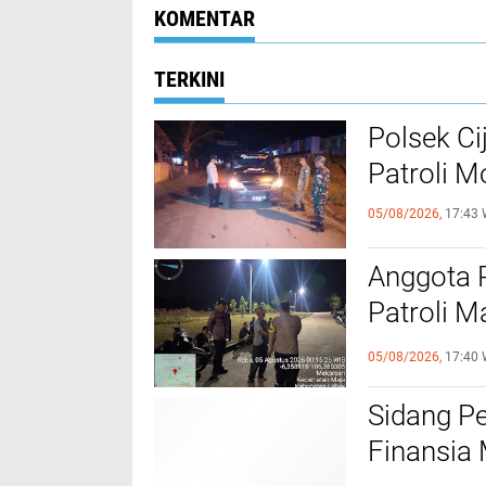
KOMENTAR
TERKINI
Polsek Ci
Patroli 
05/08/2026,
17:43 
Anggota 
Patroli M
Kamtibm
05/08/2026,
17:40 
Sidang P
Finansia 