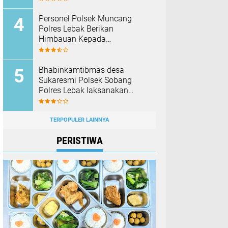
Barang Bukti
Personel Polsek Muncang
Polres Lebak Berikan
Himbauan Kepada
Masyarakat Agar Tidak
Membakar Hutan dan Lahan
Bhabinkamtibmas desa
Sukaresmi Polsek Sobang
Polres Lebak laksanakan
Sambang di Desa binaanya
TERPOPULER LAINNYA
PERISTIWA