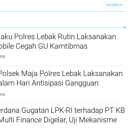
Tampilkan
jaku Polres Lebak Rutin Laksanakan
Mobile Cegah GU Kamtibmas
WIB
Polsek Maja Polres Lebak Laksanakan
alam Hari Antisipasi Gangguan
as
WIB
erdana Gugatan LPK-RI terhadap PT KB
Multi Finance Digelar, Uji Mekanisme