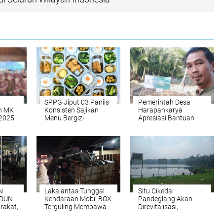
SPPG Jiput 03 Paniis
Pemerintah Desa
n MK
Konsisten Sajikan
Harapankarya
2025:
Menu Bergizi
Apresiasi Bantuan
Berkualitas, Wujud
Rumah Layak Huni
s
Nyata Dukungan
Rp25 Juta dari
Terhadap Program
BAZNAS Provinsi
MBG
Banten
N
Lakalantas Tunggal
Situ Cikedal
LDUN
Kendaraan Mobil BOX
Pandeglang Akan
rakat,
Terguling Membawa
Direvitalisasi,
atan
BBM Diduga
Pemprov Banten