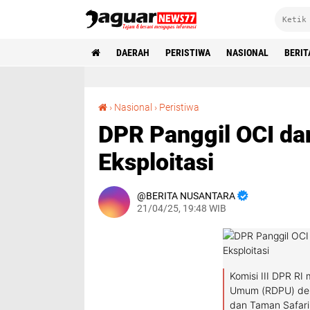
DAERAH
PERISTIWA
NASIONAL
BERIT
DPR Panggil OCI dan Taman Safari Klarifikasi Eksploitasi
›
Nasional
›
Peristiwa
DPR Panggil OCI dan
Eksploitasi
BERITA NUSANTARA
21/04/25, 19:48 WIB
Komisi III DPR R
Umum (RDPU) deng
dan Taman Safari 