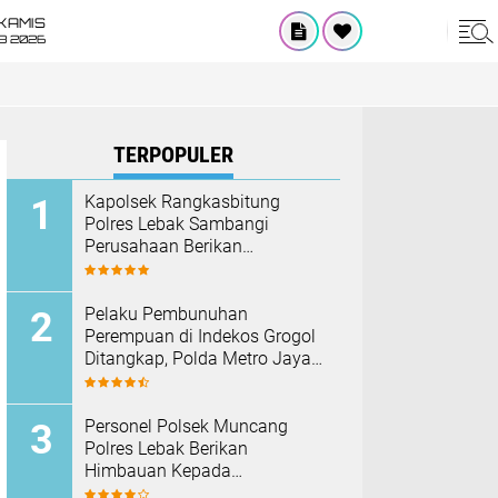
KAMIS
8 2026
TERPOPULER
Kapolsek Rangkasbitung
Polres Lebak Sambangi
Perusahaan Berikan
Himbauan Cegah Kebakaran
Hadapi Musim Kemarau
Pelaku Pembunuhan
Perempuan di Indekos Grogol
Ditangkap, Polda Metro Jaya
Sita Palu dan Sejumlah
Barang Bukti
Personel Polsek Muncang
Polres Lebak Berikan
Himbauan Kepada
Masyarakat Agar Tidak