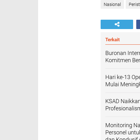
Nasional
Peris
Terkait
‎Buronan Inter
Komitmen Ber
‎Hari ke-13 O
Mulai Meningk
‎KSAD Naikka
Profesionalis
Monitoring Na
Personel untu
dan Kondusif 