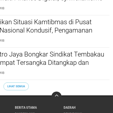
idusia Jadi Sorotan
WIB
stikan Situasi Kamtibmas di Pusat
Nasional Kondusif, Pengamanan
al Diperketat
WIB
etro Jaya Bongkar Sindikat Tembakau
 Empat Tersangka Ditangkap dan
tu Kilogram Barang Bukti Disita
WIB
LIHAT SEMUA
BERITA UTAMA
DAERAH