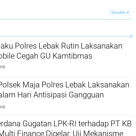
Warga
Ilegal,Pengemudi
Siapkan Anggaran
Tidak Berada di
Rp9,7 Miliar
Lokasi
Tampilkan
jaku Polres Lebak Rutin Laksanakan
Mobile Cegah GU Kamtibmas
WIB
Polsek Maja Polres Lebak Laksanakan
alam Hari Antisipasi Gangguan
as
WIB
erdana Gugatan LPK-RI terhadap PT KB
Multi Finance Digelar, Uji Mekanisme