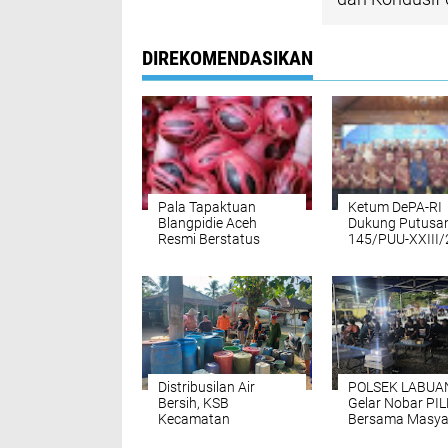
DIREKOMENDASIKAN
Pala Tapaktuan
Ketum DePA-RI
Blangpidie Aceh
Dukung Putusa
Resmi Berstatus
145/PUU-XXIII/
Indikasi Geografis
Kriminalisasi
Wartawan Haru
Dihentikan
Distribusilan Air
POLSEK LABUA
Bersih, KSB
Gelar Nobar PI
Kecamatan
Bersama Masya
Sukaresmi Apresiasi
Ciptakan Kedek