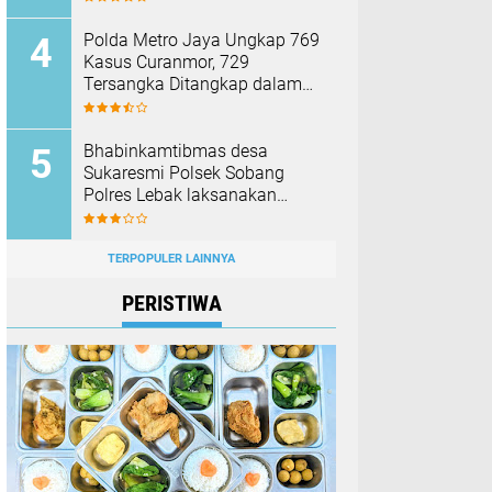
Membakar Hutan dan Lahan
Polda Metro Jaya Ungkap 769
Kasus Curanmor, 729
Tersangka Ditangkap dalam
Operasi Berantas Jaya 2026‎
Bhabinkamtibmas desa
Sukaresmi Polsek Sobang
Polres Lebak laksanakan
Sambang di Desa binaanya
TERPOPULER LAINNYA
PERISTIWA