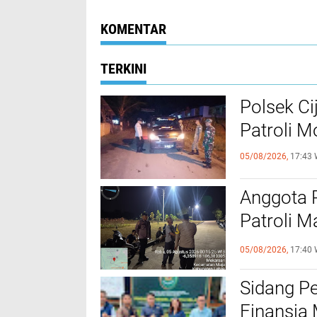
Gerak Cepat Pemda
POLRI Dengan 
Mengatasi
Kekeringan
KOMENTAR
TERKINI
Polsek Ci
Patroli 
05/08/2026,
17:43 
Anggota 
Patroli M
Kamtibm
05/08/2026,
17:40 
Sidang P
Finansia 