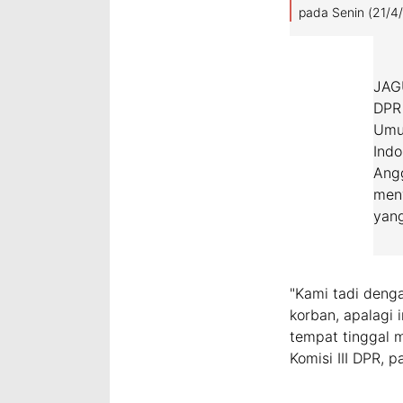
pada Senin (21/4/
JAGU
DPR
Umu
Indo
Angg
meny
yang
"Kami tadi denga
korban, apalagi 
tempat tinggal m
Komisi III DPR, 