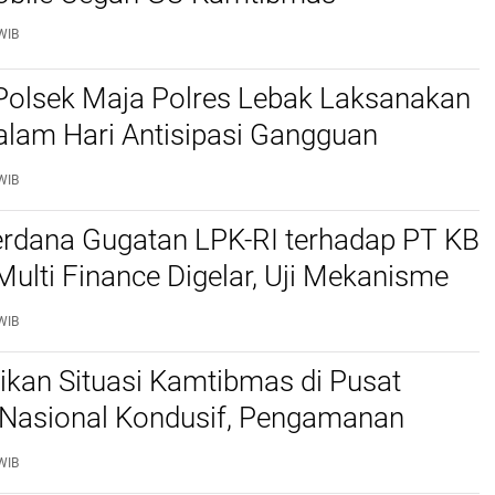
WIB
Polsek Maja Polres Lebak Laksanakan
alam Hari Antisipasi Gangguan
as
WIB
erdana Gugatan LPK-RI terhadap PT KB
Multi Finance Digelar, Uji Mekanisme
idusia Jadi Sorotan
WIB
stikan Situasi Kamtibmas di Pusat
Nasional Kondusif, Pengamanan
al Diperketat
WIB