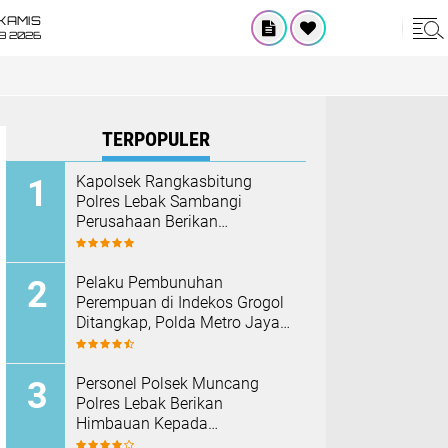
KAMIS
8 2026
TERPOPULER
Kapolsek Rangkasbitung
Polres Lebak Sambangi
Perusahaan Berikan
Himbauan Cegah Kebakaran
Hadapi Musim Kemarau
Pelaku Pembunuhan
Perempuan di Indekos Grogol
Ditangkap, Polda Metro Jaya
Sita Palu dan Sejumlah
Barang Bukti
Personel Polsek Muncang
Polres Lebak Berikan
Himbauan Kepada
Masyarakat Agar Tidak