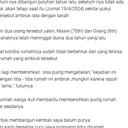
um nya dibangun puluhan tahun lalu, sebelum nya tidak ada
 ,akan tetapi saat itu (Jumat 19/4/2024) sekitar pukul
ersebut ambruk rata dengan tanah
 dua orang tersebut yakni, Maswi (70th) dan Gilang (6th)
n anaknya telah meninggal dunia dua tahun yang lalu
ihat kondisi rumahnya sudah tidak berbentuk dan yang tersisa
 rumah yang ambruk tersebut
 lagi membersihkan sisa puing mengatakan," kejadian ini
engan tiba - tiba rumah ini ambruk ,mungkin karena rapuh
 lama ," tuturnya
sejumlah warga ikut membantu membersihkan puing rumah
at seadanya
 untuk membangun kembali saya belum punya
ini kami bersama cucu saya numpang tidur dirumah