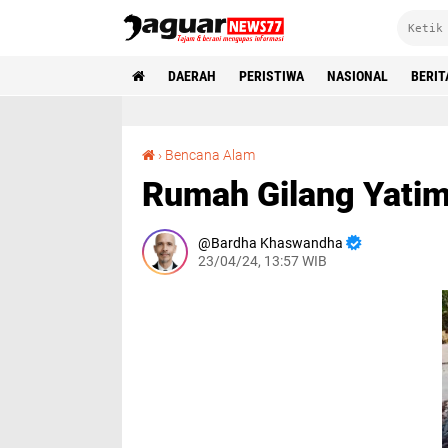
DAERAH
PERISTIWA
NASIONAL
BERIT
Rumah Gilang Yatim Piatu di Lebak Ambruk
›
Bencana Alam
Rumah Gilang Yatim
Bardha Khaswandha
23/04/24, 13:57 WIB