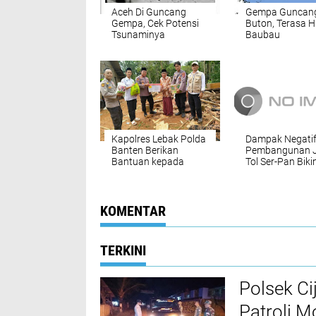
Aceh Di Guncang
Gempa Guncan
Gempa, Cek Potensi
Buton, Terasa 
Tsunaminya
Baubau
Kapolres Lebak Polda
Dampak Negati
Banten Berikan
Pembangunan J
Bantuan kepada
Tol Ser-Pan Biki
Warga Korban Angin
Petani di Cisan
Puting Beliung di
Merugi Setiap 
Cihara
KOMENTAR
TERKINI
Polsek Ci
Patroli 