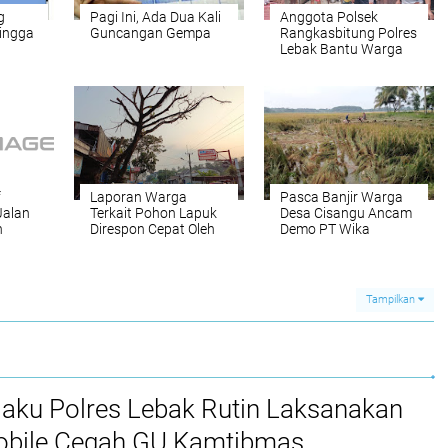
g
Pagi Ini, Ada Dua Kali
Anggota Polsek
Hingga
Guncangan Gempa
Rangkasbitung Polres
Lebak Bantu Warga
Yang Rumahnya
Tertimpa Pohon di
Kampung
Rancalutung
f
Laporan Warga
Pasca Banjir Warga
alan
Terkait Pohon Lapuk
Desa Cisangu Ancam
n
Direspon Cepat Oleh
Demo PT Wika
gu
DLHK Kabupaten
Pelaksana Tol Serang-
Tahun
Lebak
Panimbang
Tampilkan
jaku Polres Lebak Rutin Laksanakan
Mobile Cegah GU Kamtibmas