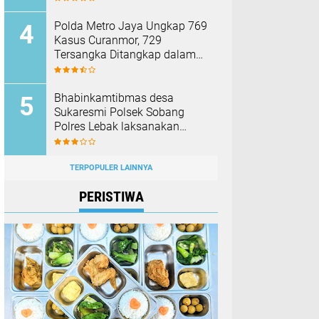
Membakar Hutan dan Lahan
Polda Metro Jaya Ungkap 769
Kasus Curanmor, 729
Tersangka Ditangkap dalam
Operasi Berantas Jaya 2026‎
Bhabinkamtibmas desa
Sukaresmi Polsek Sobang
Polres Lebak laksanakan
Sambang di Desa binaanya
TERPOPULER LAINNYA
PERISTIWA