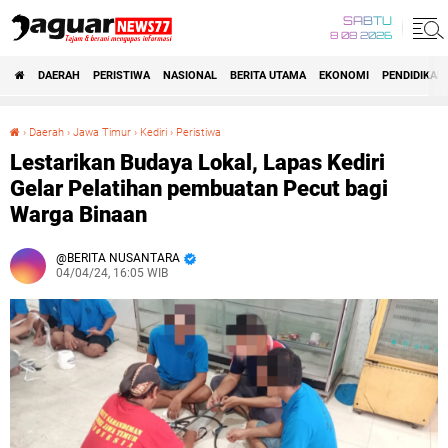
SABTU
8 08 2026
DAERAH
PERISTIWA
NASIONAL
BERITA UTAMA
EKONOMI
PENDIDIKAN
›
Daerah
›
Jawa Timur
›
Kediri
›
Peristiwa
Lestarikan Budaya Lokal, Lapas Kediri Gelar Pelatihan pembuatan Pecut bagi Warga Binaan
Lestarikan Budaya Lokal, Lapas Kediri
Gelar Pelatihan pembuatan Pecut bagi
Warga Binaan
BERITA NUSANTARA
04/04/24, 16:05 WIB