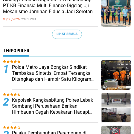
PT KB Finansia Multi Finance Digelar, Uji
Mekanisme Jaminan Fidusia Jadi Sorotan
03/08/2026,
23:01 WIB
LIHAT SEMUA
TERPOPULER
‎Polda Metro Jaya Bongkar Sindikat
Tembakau Sintetis, Empat Tersangka
Ditangkap dan Hampir Satu Kilogram
Barang Bukti Disita
Kapolsek Rangkasbitung Polres Lebak
Sambangi Perusahaan Berikan
Himbauan Cegah Kebakaran Hadapi
Musim Kemarau
Pelaku Pembunuhan Perempuan di