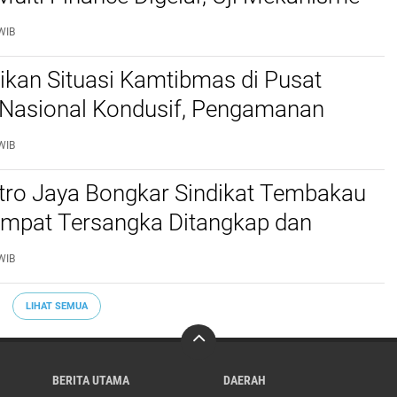
idusia Jadi Sorotan
WIB
stikan Situasi Kamtibmas di Pusat
Nasional Kondusif, Pengamanan
al Diperketat
WIB
etro Jaya Bongkar Sindikat Tembakau
 Empat Tersangka Ditangkap dan
tu Kilogram Barang Bukti Disita
WIB
LIHAT SEMUA
BERITA UTAMA
DAERAH