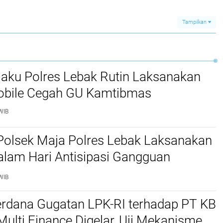
enjata
Metro Jaya Sita Sabu
Program MBG Jadi
an
dan Peralatan Diduga
Sorotan‎
untuk Edar Narkoba‎
Tampilkan
jaku Polres Lebak Rutin Laksanakan
Mobile Cegah GU Kamtibmas
WIB
Polsek Maja Polres Lebak Laksanakan
alam Hari Antisipasi Gangguan
as
WIB
erdana Gugatan LPK-RI terhadap PT KB
Multi Finance Digelar, Uji Mekanisme