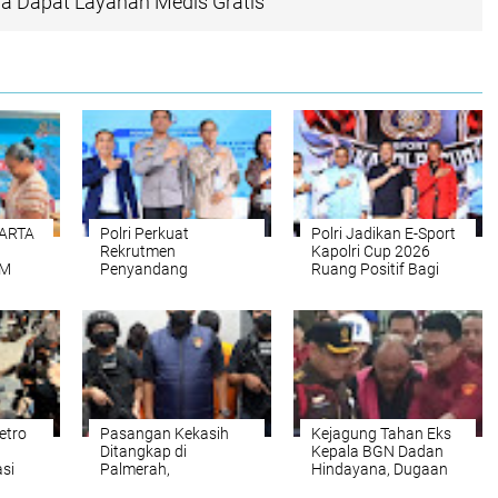
 Dapat Layanan Medis Gratis‎
KARTA
‎Polri Perkuat
Polri Jadikan E-Sport
I
Rekrutmen
Kapolri Cup 2026
UM
Penyandang
Ruang Positif Bagi
Disabilitas, Dorong
Generasi Digital
ARU
Institusi yang Lebih
Inklusif
etro
‎Pasangan Kekasih
‎Kejagung Tahan Eks
Ditangkap di
Kepala BGN Dadan
si
Palmerah,
Hindayana, Dugaan
uda
Ditresnarkoba Polda
Jual Beli Dapur