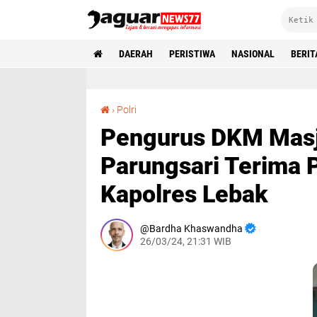
DAERAH
PERISTIWA
NASIONAL
BERIT
Pengurus DKM Masjid Jami Al-Hijrah Parungsari Terima Paket Sembako Dari Kapolres Lebak
›
Polri
Pengurus DKM Masji
Parungsari Terima 
Kapolres Lebak
Bardha Khaswandha
26/03/24, 21:31 WIB