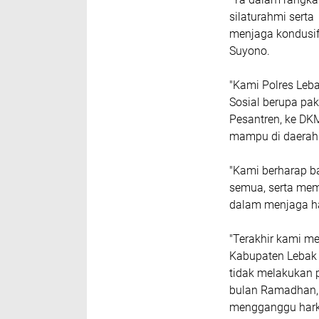
silaturahmi sert
menjaga kondusif
Suyono.
"Kami Polres Leb
Sosial berupa pa
Pesantren, ke DK
mampu di daerah
"Kami berharap b
semua, serta memp
dalam menjaga h
"Terakhir kami 
Kabupaten Lebak 
tidak melakukan p
bulan Ramadhan, k
mengganggu harka