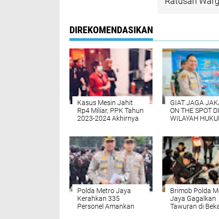
Ratusan Warga
DIREKOMENDASIKAN
Kasus Mesin Jahit
GIAT JAGA JA
Rp4 Miliar, PPK Tahun
ON THE SPOT D
2023-2024 Akhirnya
WILAYAH HUK
Ditahan
POLSEK METRO
KEBAYORAN B
Polda Metro Jaya
‎Brimob Polda M
Kerahkan 335
Jaya Gagalkan
Personel Amankan
Tawuran di Beka
Tiga Konser Besar di
Timur, Dua Pem