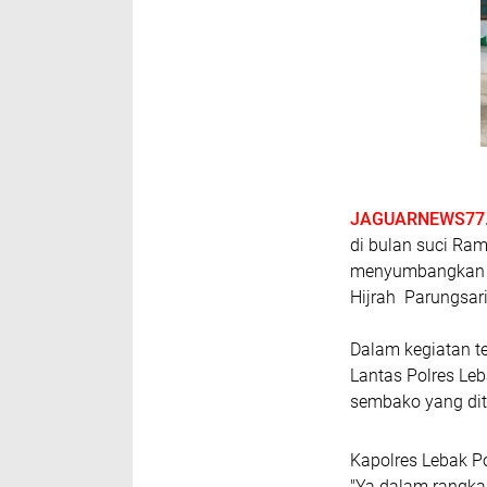
JAGUARNEWS77
di bulan suci Ra
menyumbangkan b
Hijrah Parungsar
Dalam kegiatan t
Lantas Polres Le
sembako yang dit
Kapolres Lebak 
"Ya dalam rangk