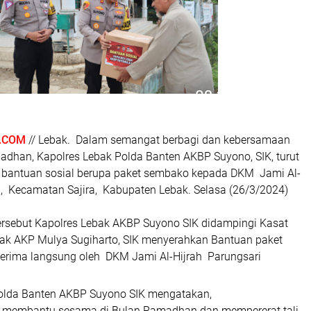
.COM
// Lebak. Dalam semangat berbagi dan kebersamaan
madhan, Kapolres Lebak Polda Banten AKBP Suyono, SIK, turut
antuan sosial berupa paket sembako kepada DKM Jami Al-
i, Kecamatan Sajira, Kabupaten Lebak. Selasa (26/3/2024)
ersebut Kapolres Lebak AKBP Suyono SIK didampingi Kasat
bak AKP Mulya Sugiharto, SIK menyerahkan Bantuan paket
erima langsung oleh DKM Jami Al-Hijrah Parungsari
Polda Banten AKBP Suyono SIK mengatakan,
a membantu sesama di Bulan Ramadhan dan mempererat tali