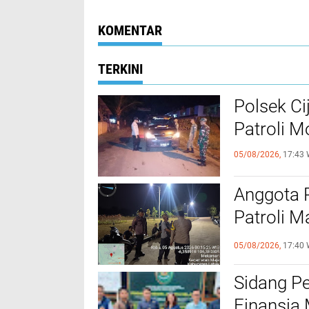
GBK, Rekayasa Lalu
dan Sejumlah S
Lintas Disiapkan
Tajam Diamank
Antisipasi Kepadatan
KOMENTAR
TERKINI
Polsek Ci
Patroli 
05/08/2026,
17:43 
Anggota 
Patroli M
Kamtibm
05/08/2026,
17:40 
Sidang P
Finansia 