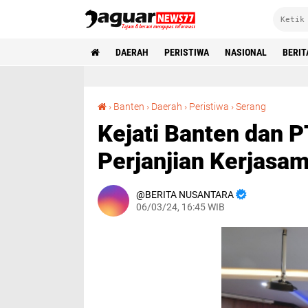
DAERAH
PERISTIWA
NASIONAL
BERIT
Kejati Banten dan PT KAI Tanda Tangani Perjanjian Kerjasama
›
Banten
›
Daerah
›
Peristiwa
›
Serang
Kejati Banten dan P
Perjanjian Kerjasa
BERITA NUSANTARA
06/03/24, 16:45 WIB