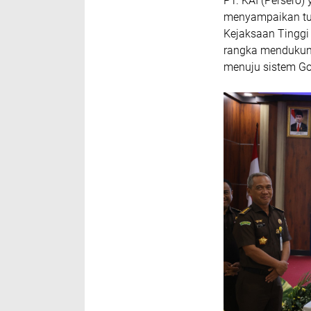
PT. KAI (Persero)
menyampaikan tug
Kejaksaan Tinggi
rangka mendukung
menuju sistem Go