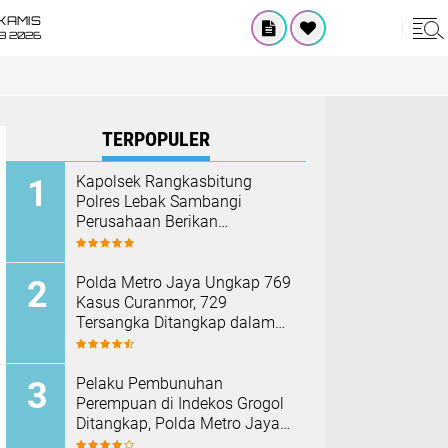
KAMIS
8 2026
TERPOPULER
Kapolsek Rangkasbitung
Polres Lebak Sambangi
Perusahaan Berikan
Himbauan Cegah Kebakaran
Hadapi Musim Kemarau
Polda Metro Jaya Ungkap 769
Kasus Curanmor, 729
Tersangka Ditangkap dalam
Operasi Berantas Jaya 2026‎
Pelaku Pembunuhan
Perempuan di Indekos Grogol
Ditangkap, Polda Metro Jaya
Sita Palu dan Sejumlah