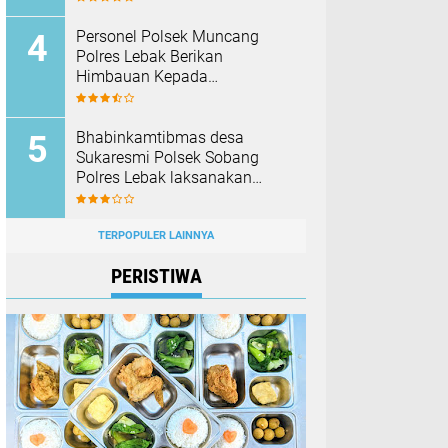
Barang Bukti
Personel Polsek Muncang
Polres Lebak Berikan
Himbauan Kepada
Masyarakat Agar Tidak
Membakar Hutan dan Lahan
Bhabinkamtibmas desa
Sukaresmi Polsek Sobang
Polres Lebak laksanakan
Sambang di Desa binaanya
TERPOPULER LAINNYA
PERISTIWA