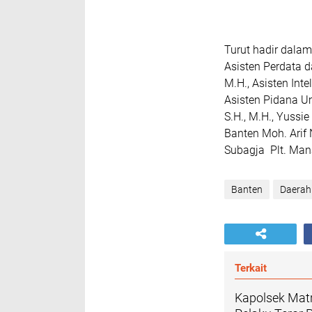
Turut hadir dala
Asisten Perdata 
M.H., Asisten Inte
Asisten Pidana U
S.H., M.H., Yuss
Banten Moh. Arif
Subagja Plt. Mana
Banten
Daerah
Terkait
‎Kapolsek Ma