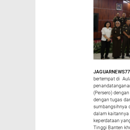
JAGUARNEWS77
bertempat di Aul
penandatanganan 
(Persero) dengan
dengan tugas da
sumbangsihnya d
dalam kaitannya
keperdataan yang
Tinggi Banten k