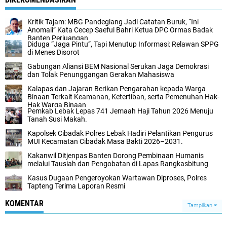
Kritik Tajam: MBG Pandeglang Jadi Catatan Buruk, “Ini
Anomali” Kata Cecep Saeful Bahri Ketua DPC Ormas Badak
Banten Perjuangan
Diduga “Jaga Pintu”, Tapi Menutup Informasi: Relawan SPPG
di Menes Disorot
Gabungan Aliansi BEM Nasional Serukan Jaga Demokrasi
dan Tolak Penunggangan Gerakan Mahasiswa
Kalapas dan Jajaran Berikan Pengarahan kepada Warga
Binaan Terkait Keamanan, Ketertiban, serta Pemenuhan Hak-
Hak Warga Binaan
Pemkab Lebak Lepas 741 Jemaah Haji Tahun 2026 Menuju
Tanah Susi Makah.
Kapolsek Cibadak Polres Lebak Hadiri Pelantikan Pengurus
MUI Kecamatan Cibadak Masa Bakti 2026–2031.
Kakanwil Ditjenpas Banten Dorong Pembinaan Humanis
melalui Tausiah dan Pengobatan di Lapas Rangkasbitung
Kasus Dugaan Pengeroyokan Wartawan Diproses, Polres
Tapteng Terima Laporan Resmi
KOMENTAR
Tampilkan