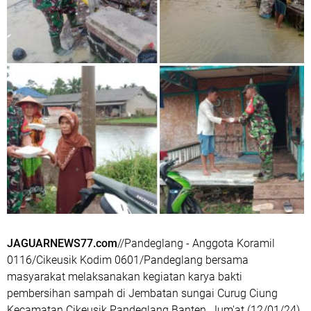
JAGUARNEWS77.com
//Pandeglang - Anggota Koramil
0116/Cikeusik Kodim 0601/Pandeglang bersama
masyarakat melaksanakan kegiatan karya bakti
pembersihan sampah di Jembatan sungai Curug Ciung
Kecamatan Cikeusik Pandeglang Banten, Jum'at (12/01/24)