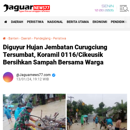
SENIN
10 08 2026
DAERAH
PERISTIWA
NASIONAL
BERITA UTAMA
EKONOMI
PENDIDIKAN
›
Banten
›
Daerah
›
Pandeglang
›
Peristiwa
Diguyur Hujan Jembatan Curugciung Tersumbat, Koramil 0116/Cikeusik Bersihkan Sampah Bersama Warga
Diguyur Hujan Jembatan Curugciung
Tersumbat, Koramil 0116/Cikeusik
Bersihkan Sampah Bersama Warga
Jaguarnews77.com
13/01/24, 19:12 WIB