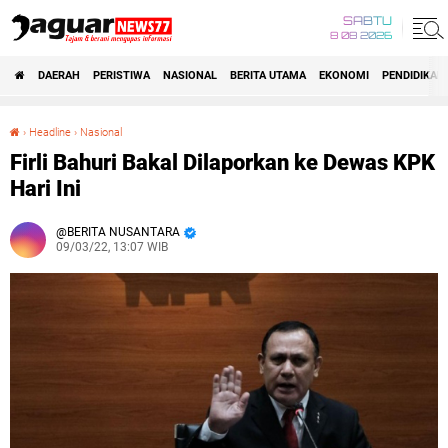
SABTU
8 08 2026
DAERAH
PERISTIWA
NASIONAL
BERITA UTAMA
EKONOMI
PENDIDIKAN
›
Headline
›
Nasional
Firli Bahuri Bakal Dilaporkan ke Dewas KPK Hari Ini
Firli Bahuri Bakal Dilaporkan ke Dewas KPK
Hari Ini
BERITA NUSANTARA
09/03/22, 13:07 WIB