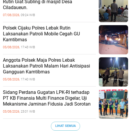
Rutin Giat Subling di masjid Desa
Ciladaueun.
07/08/2026,
09:24 WIB
Polsek Cijaku Polres Lebak Rutin
Laksanakan Patroli Mobile Cegah GU
Kamtibmas
05/08/2026,
17:43 WIB
Anggota Polsek Maja Polres Lebak
Laksanakan Patroli Malam Hari Antisipasi
Gangguan Kamtibmas
05/08/2026,
17:40 WIB
Sidang Perdana Gugatan LPK-RI terhadap
PT KB Finansia Multi Finance Digelar, Uji
Mekanisme Jaminan Fidusia Jadi Sorotan
03/08/2026,
23:01 WIB
LIHAT SEMUA