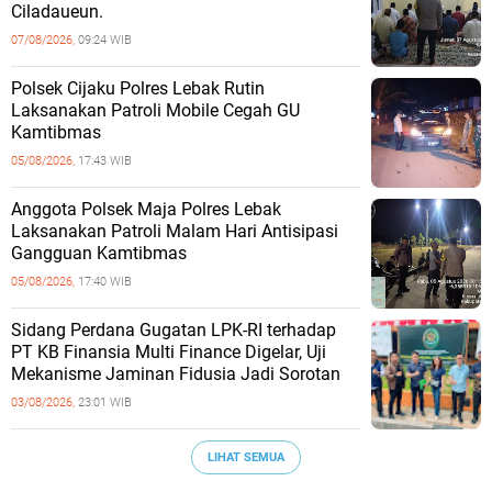
Ciladaueun.
07/08/2026,
09:24 WIB
Polsek Cijaku Polres Lebak Rutin
Laksanakan Patroli Mobile Cegah GU
Kamtibmas
05/08/2026,
17:43 WIB
Anggota Polsek Maja Polres Lebak
Laksanakan Patroli Malam Hari Antisipasi
Gangguan Kamtibmas
05/08/2026,
17:40 WIB
Sidang Perdana Gugatan LPK-RI terhadap
PT KB Finansia Multi Finance Digelar, Uji
Mekanisme Jaminan Fidusia Jadi Sorotan
03/08/2026,
23:01 WIB
LIHAT SEMUA