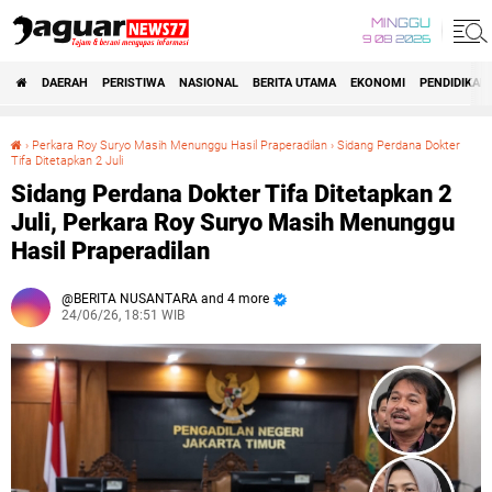
MINGGU
9 08 2026
DAERAH
PERISTIWA
NASIONAL
BERITA UTAMA
EKONOMI
PENDIDIKAN
›
Perkara Roy Suryo Masih Menunggu Hasil Praperadilan
›
Sidang Perdana Dokter
Tifa Ditetapkan 2 Juli
Sidang Perdana Dokter Tifa Ditetapkan 2 Juli, Perkara Roy Suryo Masih Menunggu Hasil Praperadilan
Sidang Perdana Dokter Tifa Ditetapkan 2
Juli, Perkara Roy Suryo Masih Menunggu
Hasil Praperadilan
BERITA NUSANTARA and 4 more
24/06/26, 18:51 WIB