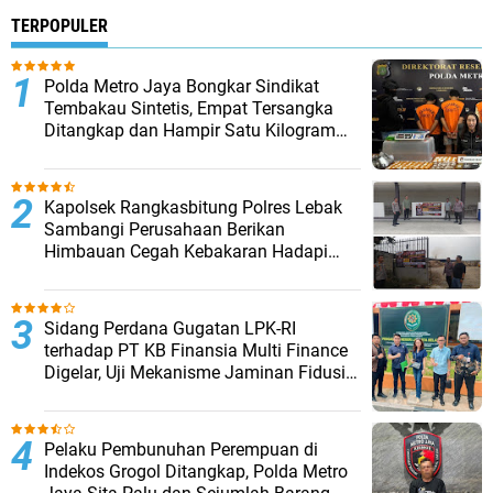
TERPOPULER
‎Polda Metro Jaya Bongkar Sindikat
Tembakau Sintetis, Empat Tersangka
Ditangkap dan Hampir Satu Kilogram
Barang Bukti Disita
Kapolsek Rangkasbitung Polres Lebak
Sambangi Perusahaan Berikan
Himbauan Cegah Kebakaran Hadapi
Musim Kemarau
Sidang Perdana Gugatan LPK-RI
terhadap PT KB Finansia Multi Finance
Digelar, Uji Mekanisme Jaminan Fidusia
Jadi Sorotan
Pelaku Pembunuhan Perempuan di
Indekos Grogol Ditangkap, Polda Metro