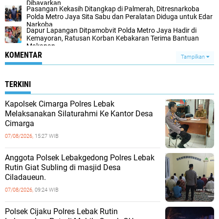
Dibayarkan
‎Pasangan Kekasih Ditangkap di Palmerah, Ditresnarkoba
Polda Metro Jaya Sita Sabu dan Peralatan Diduga untuk Edar
Narkoba‎
Dapur Lapangan Ditpamobvit Polda Metro Jaya Hadir di
Kemayoran, Ratusan Korban Kebakaran Terima Bantuan
Makanan‎
KOMENTAR
Tampilkan
TERKINI
Kapolsek Cimarga Polres Lebak
Melaksanakan Silaturahmi Ke Kantor Desa
Cimarga
07/08/2026,
15:27 WIB
Anggota Polsek Lebakgedong Polres Lebak
Rutin Giat Subling di masjid Desa
Ciladaueun.
07/08/2026,
09:24 WIB
Polsek Cijaku Polres Lebak Rutin