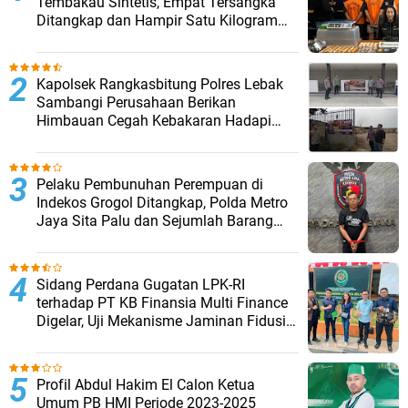
Tembakau Sintetis, Empat Tersangka
Ditangkap dan Hampir Satu Kilogram
Barang Bukti Disita
Kapolsek Rangkasbitung Polres Lebak
Sambangi Perusahaan Berikan
Himbauan Cegah Kebakaran Hadapi
Musim Kemarau
Pelaku Pembunuhan Perempuan di
Indekos Grogol Ditangkap, Polda Metro
Jaya Sita Palu dan Sejumlah Barang
Bukti
Sidang Perdana Gugatan LPK-RI
terhadap PT KB Finansia Multi Finance
Digelar, Uji Mekanisme Jaminan Fidusia
Jadi Sorotan
Profil Abdul Hakim El Calon Ketua
Umum PB HMI Periode 2023-2025