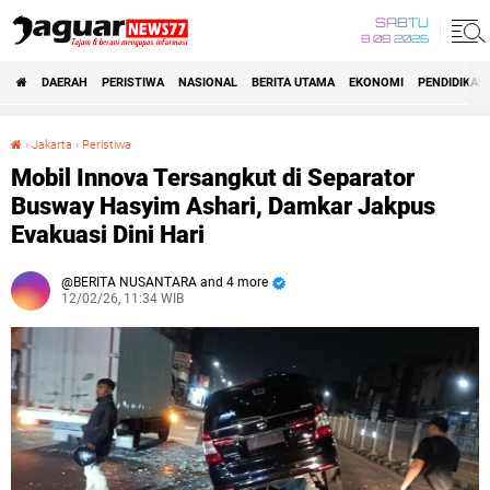
SABTU
8 08 2026
DAERAH
PERISTIWA
NASIONAL
BERITA UTAMA
EKONOMI
PENDIDIKAN
›
Jakarta
›
Peristiwa
‎Mobil Innova Tersangkut di Separator Busway Hasyim Ashari, Damkar Jakpus Evakuasi Dini Hari
‎Mobil Innova Tersangkut di Separator
Busway Hasyim Ashari, Damkar Jakpus
Evakuasi Dini Hari
BERITA NUSANTARA and 4 more
12/02/26, 11:34 WIB