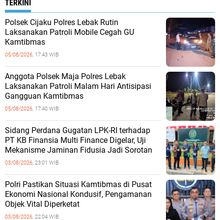
TERKINI
Polsek Cijaku Polres Lebak Rutin
Laksanakan Patroli Mobile Cegah GU
Kamtibmas
05/08/2026,
17:43 WIB
Anggota Polsek Maja Polres Lebak
Laksanakan Patroli Malam Hari Antisipasi
Gangguan Kamtibmas
05/08/2026,
17:40 WIB
Sidang Perdana Gugatan LPK-RI terhadap
PT KB Finansia Multi Finance Digelar, Uji
Mekanisme Jaminan Fidusia Jadi Sorotan
03/08/2026,
23:01 WIB
‎Polri Pastikan Situasi Kamtibmas di Pusat
Ekonomi Nasional Kondusif, Pengamanan
Objek Vital Diperketat
03/08/2026,
22:04 WIB