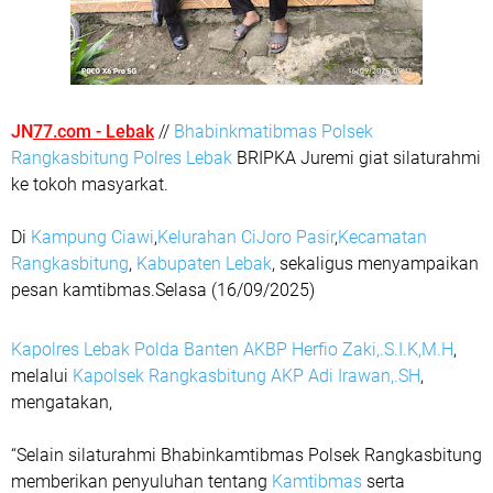
JN
77.com - Lebak
//
Bhabinkmatibmas Polsek
Rangkasbitung Polres Lebak
BRIPKA Juremi giat silaturahmi
ke tokoh masyarkat.
Di
Kampung Ciawi
,
Kelurahan CiJoro Pasir
,
Kecamatan
Rangkasbitung
,
Kabupaten Lebak
, sekaligus menyampaikan
pesan kamtibmas.Selasa (16/09/2025)
Kapolres Lebak Polda Banten AKBP Herfio Zaki,.S.I.K,M.H
,
melalui
Kapolsek Rangkasbitung AKP Adi Irawan,.SH
,
mengatakan,
“Selain silaturahmi Bhabinkamtibmas Polsek Rangkasbitung
memberikan penyuluhan tentang
Kamtibmas
serta