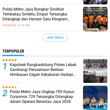
‎Polda Metro Jaya Bongkar Sindikat
Tembakau Sintetis, Empat Tersangka
Ditangkap dan Hampir Satu Kilogram
Barang Bukti Disita
03/08/2026,
21:18 WIB
LIHAT SEMUA
TERPOPULER
Kapolsek Rangkasbitung Polres Lebak
Sambangi Perusahaan Berikan
Himbauan Cegah Kebakaran Hadapi
Musim Kemarau
Polda Metro Jaya Ungkap 769 Kasus
Curanmor, 729 Tersangka Ditangkap
dalam Operasi Berantas Jaya 2026‎