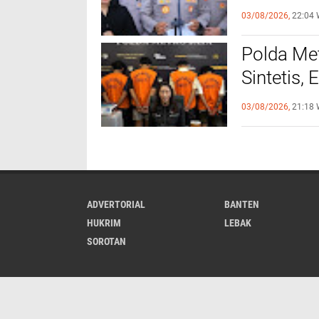
Objek Vit
03/08/2026,
22:04 
‎Polda M
Sintetis,
Hampir Sa
03/08/2026,
21:18 
ADVERTORIAL
BANTEN
HUKRIM
LEBAK
SOROTAN