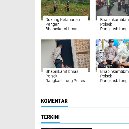
Dukung Ketahanan
Bhabinkamtibm
Pangan
Polsek
Bhabinkamtibmas
Rangkasbitung 
Polsek
Lebak Sapa Juki
Rangkasbitung Temui
Jalan RA.Kartini
Petani Jagung Dan
Singkong
Bhabinkamtibmas
Bhabinkamtibm
Polsek
Polsek
Rangkasbitung Polres
Rangkasbitung 
Lebak Sambangi
Lebak Temui Pem
Warga Desa Binaan Di
Rongsok Sampa
Kampung Cilangkap
Pesan Kamtibm
KOMENTAR
TERKINI