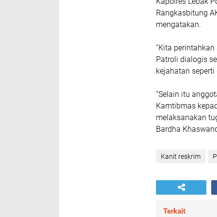
Kapolres Lebak Po
Rangkasbitung AK
mengatakan.
“Kita perintahka
Patroli dialogis 
kejahatan seperti
“Selain itu angg
Kamtibmas kepada
melaksanakan tuga
Bardha Khaswan
Kanit reskrim
P
Terkait