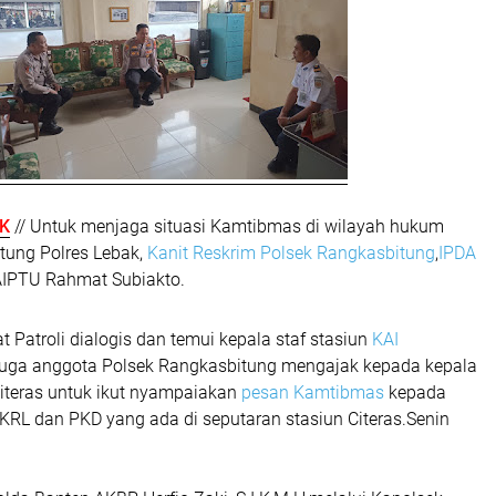
AK
// Untuk menjaga situasi Kamtibmas di wilayah hukum
tung Polres Lebak,
Kanit Reskrim Polsek Rangkasbitung
,
IPDA
IPTU Rahmat Subiakto.
 Patroli dialogis dan temui kepala staf stasiun
KAI
u juga anggota Polsek Rangkasbitung mengajak kepada kepala
Citeras untuk ikut nyampaiakan
pesan Kamtibmas
kepada
RL dan PKD yang ada di seputaran stasiun Citeras.Senin