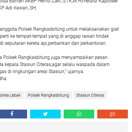
lda Banten AKBP Herfio Zaki,.S.I.K,M.H,melalui Kapolsek
P Adi Irawan,.SH,
n anggota Polsek Rangkasbitung untuk melaksanakan giat
seperti ke tempat-tempat yang di anggap rawan tindak
 di seputaran kereta api,perbankan dan perkantoran.
ota Polsek Rangkasbitung juga menyampaikan pesan
 kepala Stasiun Citeras,agar selalu waspada dalam
s di lingkungan areal Stasiun," ujarnya.
dha
olres Lebak
Polsek Rangkasbitung
Stasiun Citeras