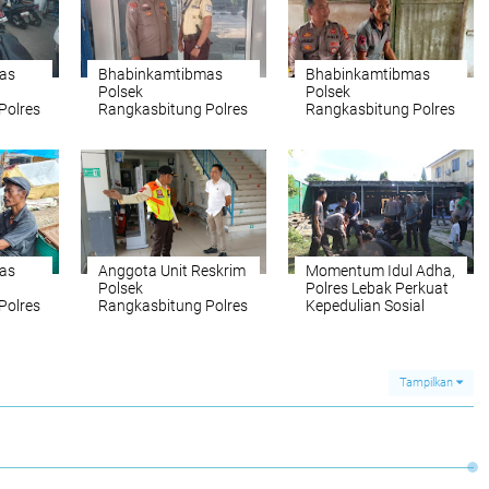
as
Bhabinkamtibmas
Bhabinkamtibmas
Polsek
Polsek
Polres
Rangkasbitung Polres
Rangkasbitung Polres
r Di
Lebak Sampaikan
Lebak Sambangi
Pesan Kamtibmas Ke
Pedagang Pisang
Satpam FIF
as
Anggota Unit Reskrim
Momentum Idul Adha,
Polsek
Polres Lebak Perkuat
Polres
Rangkasbitung Polres
Kepedulian Sosial
ilik
Lebak Giat Kring
Melalui Qurban
ikan
Serse Cegah C3
as
Tampilkan