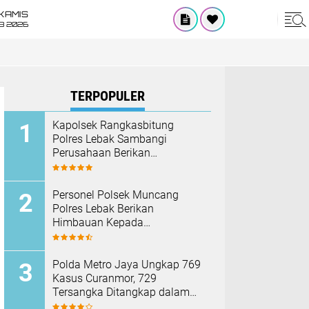
KAMIS
8 2026
TERPOPULER
Kapolsek Rangkasbitung
Polres Lebak Sambangi
Perusahaan Berikan
Himbauan Cegah Kebakaran
Hadapi Musim Kemarau
Personel Polsek Muncang
Polres Lebak Berikan
Himbauan Kepada
Masyarakat Agar Tidak
Membakar Hutan dan Lahan
Polda Metro Jaya Ungkap 769
Kasus Curanmor, 729
Tersangka Ditangkap dalam
Operasi Berantas Jaya 2026‎