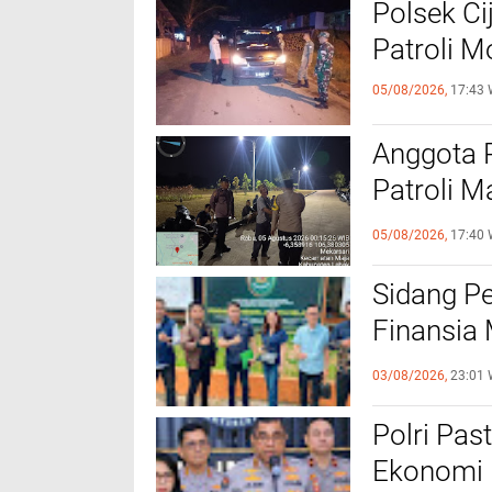
Polsek Ci
Patroli 
05/08/2026,
17:43 
Anggota 
Patroli M
Kamtibm
05/08/2026,
17:40 
Sidang P
Finansia 
Jaminan F
03/08/2026,
23:01 
‎Polri Pa
Ekonomi 