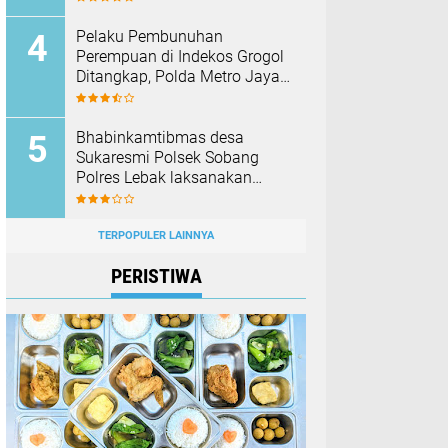
Pelaku Pembunuhan
Perempuan di Indekos Grogol
Ditangkap, Polda Metro Jaya
Sita Palu dan Sejumlah
Barang Bukti
Bhabinkamtibmas desa
Sukaresmi Polsek Sobang
Polres Lebak laksanakan
Sambang di Desa binaanya
TERPOPULER LAINNYA
PERISTIWA