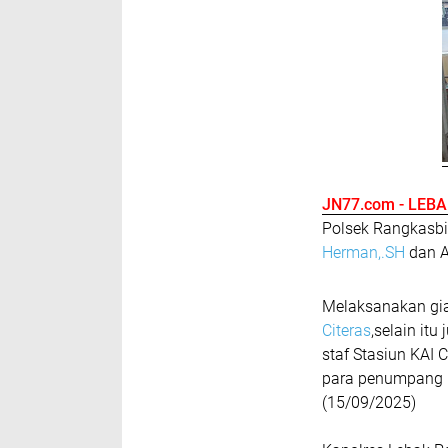
JN77.com - LEB
Polsek Rangkasbi
Herman,.SH
dan A
Melaksanakan giat
Citeras
,selain it
staf Stasiun KAI 
para penumpang K
(15/09/2025)