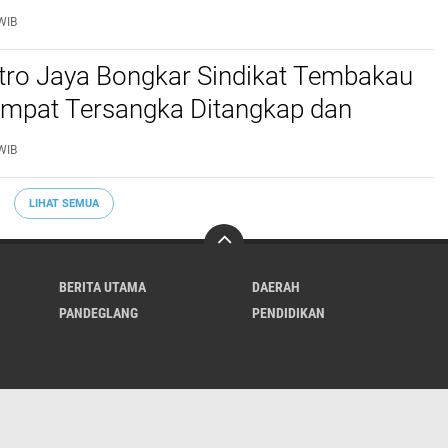
al Diperketat
WIB
etro Jaya Bongkar Sindikat Tembakau
 Empat Tersangka Ditangkap dan
tu Kilogram Barang Bukti Disita
WIB
LIHAT SEMUA
BERITA UTAMA
DAERAH
PANDEGLANG
PENDIDIKAN
Tentang Kami
Redaksi
Pedoman Media Cyber