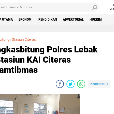
6 0
A UTAMA
EKONOMI
PENDIDIKAN
ADVERTORIAL
HUKRIM
Anggota Polsek Rangkasbitung Polres Lebak Temui Kepala Staf Stasiun KAI Citeras Sampaikan Pesan Kamtibmas
bitung
›
Stasiun Citeras
gkasbitung Polres Lebak
tasiun KAI Citeras
Kamtibmas
Komentar (
)