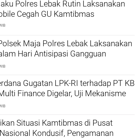
jaku Polres Lebak Rutin Laksanakan
Mobile Cegah GU Kamtibmas
WIB
Polsek Maja Polres Lebak Laksanakan
alam Hari Antisipasi Gangguan
as
WIB
erdana Gugatan LPK-RI terhadap PT KB
Multi Finance Digelar, Uji Mekanisme
idusia Jadi Sorotan
WIB
stikan Situasi Kamtibmas di Pusat
Nasional Kondusif, Pengamanan