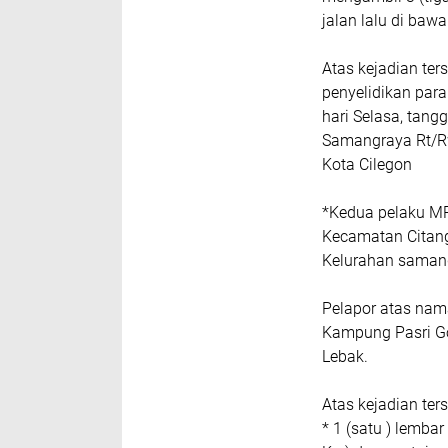
jalan lalu di baw
Atas kejadian ter
penyelidikan para
hari Selasa, tang
Samangraya Rt/R
Kota Cilegon
*Kedua pelaku M
Kecamatan Citang
Kelurahan samang
Pelapor atas na
Kampung Pasri G
Lebak.
Atas kejadian ter
* 1 (satu ) lemba