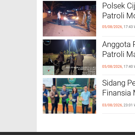
Polsek Ci
Patroli 
05/08/2026,
17:43 
Anggota 
Patroli M
Kamtibm
05/08/2026,
17:40 
Sidang P
Finansia 
Jaminan F
03/08/2026,
23:01 