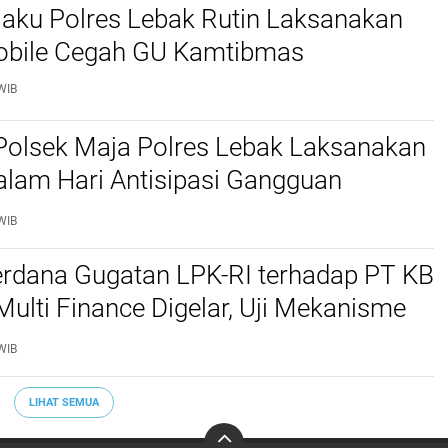
jaku Polres Lebak Rutin Laksanakan
Mobile Cegah GU Kamtibmas
WIB
Polsek Maja Polres Lebak Laksanakan
alam Hari Antisipasi Gangguan
as
WIB
erdana Gugatan LPK-RI terhadap PT KB
Multi Finance Digelar, Uji Mekanisme
idusia Jadi Sorotan
WIB
LIHAT SEMUA