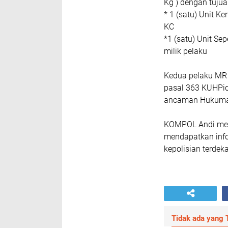
Kg ) dengan tuju
* 1 (satu) Unit K
KC
*1 (satu) Unit S
milik pelaku
Kedua pelaku MR 
pasal 363 KUHPi
ancaman Hukuman
KOMPOL Andi men
mendapatkan info
kepolisian terdeka
Tidak ada yang T