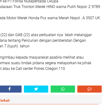
an ke PT.Forisa Nusapersada Cikupa
endaraan Truk Tronton Merek HINO warna Putih Nopol: Z 9789
epeda Motor Merek Honda Pcx warna Merah Nopol : A 3507 UK
(22) dan GAB (22) atas perbuatan nya telah melanggar
dana tentang Pencurian dengan pemberatan Dengan
 7 (tujuh) tahun
gimbau kepada masyarakat apabila melihat atau
rmasi suatu tindak pidana segera melaporkan ke pihak
t atau ke Call center Polres Cilegon 110.
erkait