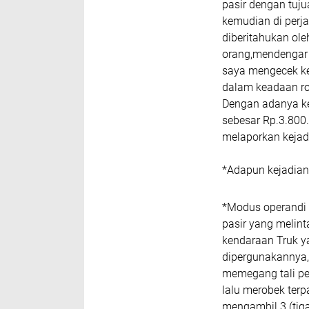
pasir dengan tuju
kemudian di perj
diberitahukan ole
orang,mendengar 
saya mengecek ke 
dalam keadaan rob
Dengan adanya ke
sebesar Rp.3.800.
melaporkan kejad
*Adapun kejadian 
*Modus operandi 
pasir yang melint
kendaraan Truk y
dipergunakannya,
memegang tali pen
lalu merobek terp
mengambil 3 (tiga