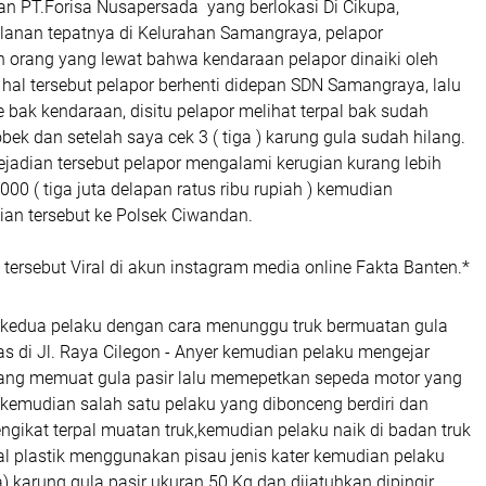
an PT.Forisa Nusapersada yang berlokasi Di Cikupa,
alanan tepatnya di Kelurahan Samangraya, pelapor
h orang yang lewat bahwa kendaraan pelapor dinaiki oleh
hal tersebut pelapor berhenti didepan SDN Samangraya, lalu
bak kendaraan, disitu pelapor melihat terpal bak sudah
ek dan setelah saya cek 3 ( tiga ) karung gula sudah hilang.
jadian tersebut pelapor mengalami kerugian kurang lebih
000 ( tiga juta delapan ratus ribu rupiah ) kemudian
ian tersebut ke Polsek Ciwandan.
tersebut Viral di akun instagram media online Fakta Banten.*
kedua pelaku dengan cara menunggu truk bermuatan gula
as di Jl. Raya Cilegon - Anyer kemudian pelaku mengejar
ang memuat gula pasir lalu memepetkan sepeda motor yang
kemudian salah satu pelaku yang dibonceng berdiri dan
gikat terpal muatan truk,kemudian pelaku naik di badan truk
al plastik menggunakan pisau jenis kater kemudian pelaku
) karung gula pasir ukuran 50 Kg dan dijatuhkan dipingir