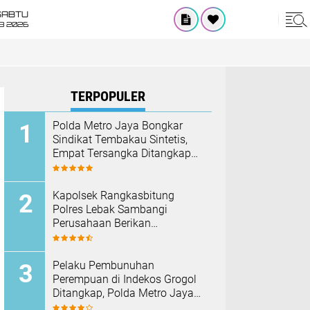
SABTU
8 2026
TERPOPULER
‎Polda Metro Jaya Bongkar
Sindikat Tembakau Sintetis,
Empat Tersangka Ditangkap
dan Hampir Satu Kilogram
Barang Bukti Disita
Kapolsek Rangkasbitung
Polres Lebak Sambangi
Perusahaan Berikan
Himbauan Cegah Kebakaran
Hadapi Musim Kemarau
Pelaku Pembunuhan
Perempuan di Indekos Grogol
Ditangkap, Polda Metro Jaya
Sita Palu dan Sejumlah