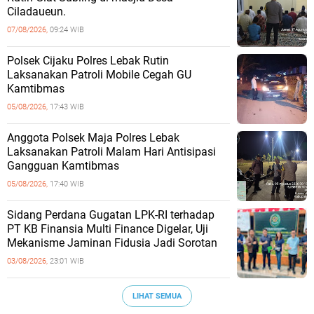
Ciladaueun.
07/08/2026,
09:24 WIB
Polsek Cijaku Polres Lebak Rutin
Laksanakan Patroli Mobile Cegah GU
Kamtibmas
05/08/2026,
17:43 WIB
Anggota Polsek Maja Polres Lebak
Laksanakan Patroli Malam Hari Antisipasi
Gangguan Kamtibmas
05/08/2026,
17:40 WIB
Sidang Perdana Gugatan LPK-RI terhadap
PT KB Finansia Multi Finance Digelar, Uji
Mekanisme Jaminan Fidusia Jadi Sorotan
03/08/2026,
23:01 WIB
LIHAT SEMUA