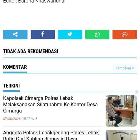
Editor: Bardha Khaswandha
TIDAK ADA REKOMENDASI
KOMENTAR
Tampilkan
TERKINI
Kapolsek Cimarga Polres Lebak
Melaksanakan Silaturahmi Ke Kantor Desa
Cimarga
07/08/2026,
15:27 WIB
Anggota Polsek Lebakgedong Polres Lebak
Rutin Giat Subling di masjid Desa