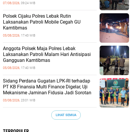
07/08/2026,
09:24 WIB
Polsek Cijaku Polres Lebak Rutin
Laksanakan Patroli Mobile Cegah GU
Kamtibmas
05/08/2026,
17:43 WIB
Anggota Polsek Maja Polres Lebak
Laksanakan Patroli Malam Hari Antisipasi
Gangguan Kamtibmas
05/08/2026,
17:40 WIB
Sidang Perdana Gugatan LPK-RI terhadap
PT KB Finansia Multi Finance Digelar, Uji
Mekanisme Jaminan Fidusia Jadi Sorotan
03/08/2026,
23:01 WIB
LIHAT SEMUA
TERPOPULER