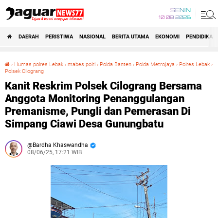
SENIN
10 08 2026
DAERAH
PERISTIWA
NASIONAL
BERITA UTAMA
EKONOMI
PENDIDIKAN
›
Humas polres Lebak
›
mabes polri
›
Polda Banten
›
Polda Metrojaya
›
Polres Lebak
›
Polsek Cilograng
Kanit Reskrim Polsek Cilograng Bersama Anggota Monitoring Penanggulangan Premanisme, Pungli dan Pemerasan Di Simpang Ciawi Desa Gunungbatu
Kanit Reskrim Polsek Cilograng Bersama
Anggota Monitoring Penanggulangan
Premanisme, Pungli dan Pemerasan Di
Simpang Ciawi Desa Gunungbatu
Bardha Khaswandha
08/06/25, 17:21 WIB