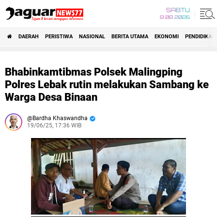
SABTU
8 08 2026
DAERAH
PERISTIWA
NASIONAL
BERITA UTAMA
EKONOMI
PENDIDIKAN
Bhabinkamtibmas Polsek Malingping
Polres Lebak rutin melakukan Sambang ke
Warga Desa Binaan
Bardha Khaswandha
19/06/25, 17:36 WIB