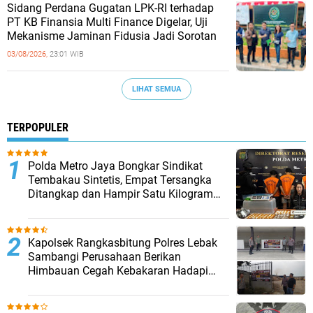
Sidang Perdana Gugatan LPK-RI terhadap
PT KB Finansia Multi Finance Digelar, Uji
Mekanisme Jaminan Fidusia Jadi Sorotan
03/08/2026,
23:01 WIB
LIHAT SEMUA
TERPOPULER
‎Polda Metro Jaya Bongkar Sindikat
Tembakau Sintetis, Empat Tersangka
Ditangkap dan Hampir Satu Kilogram
Barang Bukti Disita
Kapolsek Rangkasbitung Polres Lebak
Sambangi Perusahaan Berikan
Himbauan Cegah Kebakaran Hadapi
Musim Kemarau