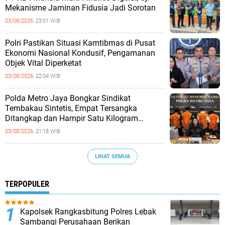
Mekanisme Jaminan Fidusia Jadi Sorotan
03/08/2026,
23:01 WIB
‎Polri Pastikan Situasi Kamtibmas di Pusat
Ekonomi Nasional Kondusif, Pengamanan
Objek Vital Diperketat
03/08/2026,
22:04 WIB
‎Polda Metro Jaya Bongkar Sindikat
Tembakau Sintetis, Empat Tersangka
Ditangkap dan Hampir Satu Kilogram
Barang Bukti Disita
03/08/2026,
21:18 WIB
LIHAT SEMUA
TERPOPULER
Kapolsek Rangkasbitung Polres Lebak
Sambangi Perusahaan Berikan