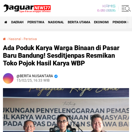
KAMIS
6 08 2026
DAERAH
PERISTIWA
NASIONAL
BERITA UTAMA
EKONOMI
PENDIDIKAN
›
Nasional
›
Peristiwa
Ada Poduk Karya Warga Binaan di Pasar Baru Bandung! Sesditjenpas Resmikan Toko Pojok Hasil Karya WBP
Ada Poduk Karya Warga Binaan di Pasar
Baru Bandung! Sesditjenpas Resmikan
Toko Pojok Hasil Karya WBP
BERITA NUSANTARA
15/02/25, 16:33 WIB