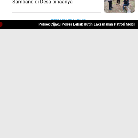
Sambang di Desa binaanya
TERPOPULER LAINNYA
Polsek Cijaku Polres Lebak Rutin Laksanakan Patroli Mobile Ceg
JELAJAHI
ADVERTORIAL
BANTEN
BERITA UTAMA
DAERAH
HUKRIM
LEBAK
PANDEGLANG
PENDIDIKAN
SOROTAN
@Medsos
Tentang Kami
Redaksi
Pedoman Media Cyber
Copyright ©
2026 JAGUARNEWS77.COM