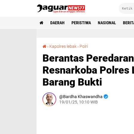
DAERAH
PERISTIWA
NASIONAL
BERIT
Berantas Peredaran Obat Jenis G, Sat Resnarkoba Polres Lebak Amankan Pelaku dan Barang Bukti
›
Kapolres lebak
›
Polri
Berantas Peredaran 
Resnarkoba Polres
Barang Bukti
Bardha Khaswandha
19/01/25, 10:10 WIB