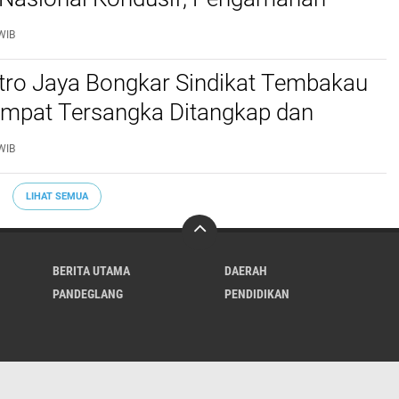
al Diperketat
WIB
etro Jaya Bongkar Sindikat Tembakau
 Empat Tersangka Ditangkap dan
tu Kilogram Barang Bukti Disita
WIB
LIHAT SEMUA
BERITA UTAMA
DAERAH
PANDEGLANG
PENDIDIKAN
Tentang Kami
Redaksi
Pedoman Media Cyber