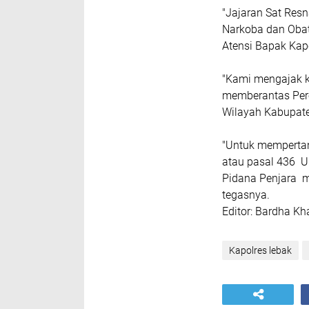
"Jajaran Sat Res
Narkoba dan Obat 
Atensi Bapak Kapo
"Kami mengajak 
memberantas Pere
Wilayah Kabupate
"Untuk mempertan
atau pasal 436 
Pidana Penjara m
tegasnya.
Editor: Bardha K
Kapolres lebak