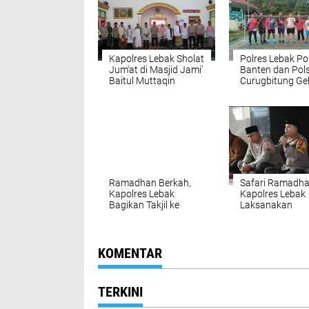
Kapolres Lebak Sholat
Polres Lebak Po
Jum'at di Masjid Jami'
Banten dan Pol
Baitul Muttaqin
Curugbitung Ge
Cileles, Tekankan
Olahraga Bulu
Kantibmas
Tangkis bersam
Masyarakat
Ramadhan Berkah,
Safari Ramadha
Kapolres Lebak
Kapolres Lebak
Bagikan Takjil ke
Laksanakan
Warga Masyarakat
Silaturahmi de
Jama'ah Masjid
Sampaikan Pes
Kamtibmas
KOMENTAR
TERKINI