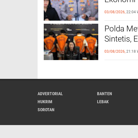
Objek Vit
03/08/2026,
22:04 
‎Polda M
Sintetis,
Hampir Sa
03/08/2026,
21:18 
ADVERTORIAL
BANTEN
HUKRIM
LEBAK
SOROTAN