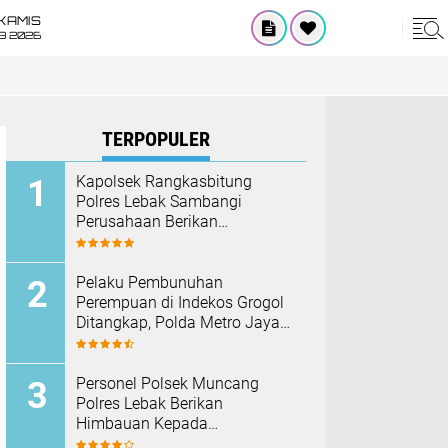
KAMIS
8 2026
TERPOPULER
Kapolsek Rangkasbitung
Polres Lebak Sambangi
Perusahaan Berikan
Himbauan Cegah Kebakaran
Hadapi Musim Kemarau
Pelaku Pembunuhan
Perempuan di Indekos Grogol
Ditangkap, Polda Metro Jaya
Sita Palu dan Sejumlah
Barang Bukti
Personel Polsek Muncang
Polres Lebak Berikan
Himbauan Kepada
Masyarakat Agar Tidak