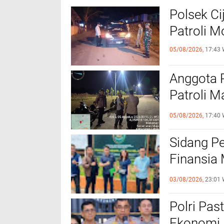
Polsek Ci
Patroli 
05/08/2026,
17:43 
Anggota 
Patroli M
Kamtibm
05/08/2026,
17:40 
Sidang P
Finansia 
Jaminan F
03/08/2026,
23:01 
‎Polri Pa
Ekonomi 