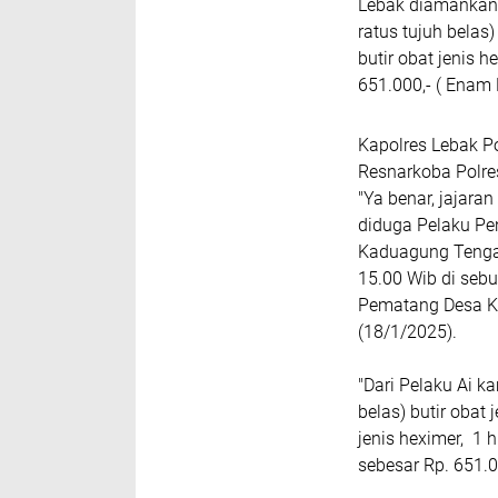
Lebak diamankan 
ratus tujuh belas)
butir obat jenis 
651.000,- ( Enam 
Kapolres Lebak Po
Resnarkoba Polre
"Ya benar, jajara
diduga Pelaku Pen
Kaduagung Tengah
15.00 Wib di seb
Pematang Desa Ka
(18/1/2025).
"Dari Pelaku Ai k
belas) butir obat 
jenis heximer, 1 
sebesar Rp. 651.0