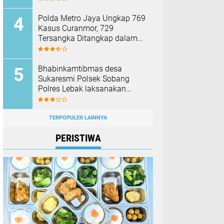
Membakar Hutan dan Lahan
Polda Metro Jaya Ungkap 769
Kasus Curanmor, 729
Tersangka Ditangkap dalam
Operasi Berantas Jaya 2026‎
Bhabinkamtibmas desa
Sukaresmi Polsek Sobang
Polres Lebak laksanakan
Sambang di Desa binaanya
TERPOPULER LAINNYA
PERISTIWA