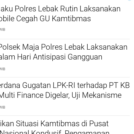
jaku Polres Lebak Rutin Laksanakan
Mobile Cegah GU Kamtibmas
WIB
Polsek Maja Polres Lebak Laksanakan
alam Hari Antisipasi Gangguan
as
WIB
erdana Gugatan LPK-RI terhadap PT KB
Multi Finance Digelar, Uji Mekanisme
idusia Jadi Sorotan
WIB
stikan Situasi Kamtibmas di Pusat
Nasional Kondusif, Pengamanan