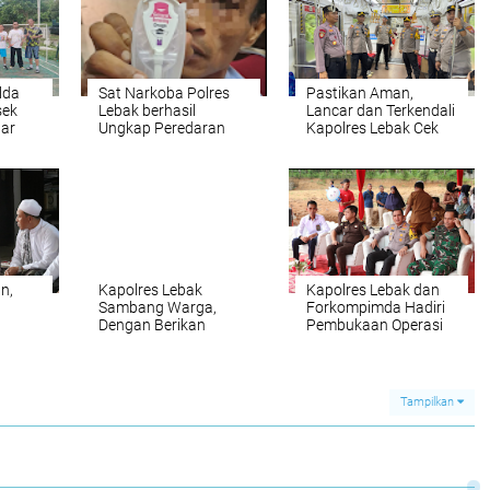
lda
Sat Narkoba Polres
Pastikan Aman,
sek
Lebak berhasil
Lancar dan Terkendali
lar
Ungkap Peredaran
Kapolres Lebak Cek
Narkoba di Daerah
Pos Pam Stasiun dan
a
Hukum Kabupaten
Obyek Wisata
Lebak
n,
Kapolres Lebak
Kapolres Lebak dan
Sambang Warga,
Forkompimda Hadiri
Dengan Berikan
Pembukaan Operasi
ngan
Pesan Khusus
Pasar Ramadhan di
Kantibmas
Pasar PKL
an
Kandangsapi
Tampilkan