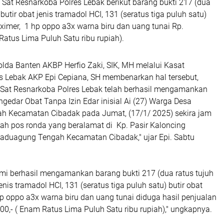
Sat Resnarkoba Polres Lebak berikut barang bukti 217 (dua
 butir obat jenis tramadol HCI, 131 (seratus tiga puluh satu)
heximer, 1 hp oppo a3x warna biru dan uang tunai Rp.
Ratus Lima Puluh Satu ribu rupiah).
lda Banten AKBP Herfio Zaki, SIK, MH melalui Kasat
s Lebak AKP Epi Cepiana, SH membenarkan hal tersebut,
n Sat Resnarkoba Polres Lebak telah berhasil mengamankan
gedar Obat Tanpa Izin Edar inisial Ai (27) Warga Desa
 Kecamatan Cibadak pada Jumat, (17/1/ 2025) sekira jam
uah pos ronda yang beralamat di Kp. Pasir Kaloncing
duagung Tengah Kecamatan Cibadak," ujar Epi. Sabtu
ami berhasil mengamankan barang bukti 217 (dua ratus tujuh
jenis tramadol HCI, 131 (seratus tiga puluh satu) butir obat
hp oppo a3x warna biru dan uang tunai diduga hasil penjualan
00,- ( Enam Ratus Lima Puluh Satu ribu rupiah)," ungkapnya.