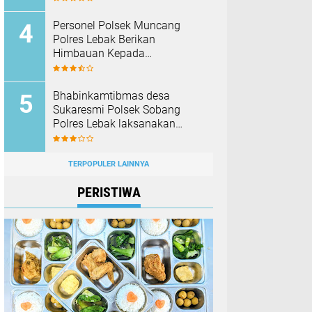
Barang Bukti
Personel Polsek Muncang
Polres Lebak Berikan
Himbauan Kepada
Masyarakat Agar Tidak
Membakar Hutan dan Lahan
Bhabinkamtibmas desa
Sukaresmi Polsek Sobang
Polres Lebak laksanakan
Sambang di Desa binaanya
TERPOPULER LAINNYA
PERISTIWA