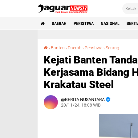
DAERAH
PERISTIWA
NASIONAL
BERIT
Kejati Banten Tanda Tangani Perjanjian Kerjasama Bidang Hukum DATUN Dengan PT Krakatau Ste
›
Banten
›
Daerah
›
Peristiwa
›
Serang
Kejati Banten Tanda
Kerjasama Bidang
Krakatau Steel
BERITA NUSANTARA
20/11/24, 18:08 WIB