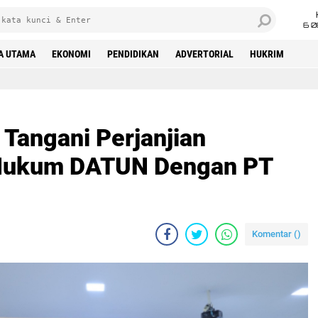
6 0
A UTAMA
EKONOMI
PENDIDIKAN
ADVERTORIAL
HUKRIM
el
 Tangani Perjanjian
 Hukum DATUN Dengan PT
Komentar (
)