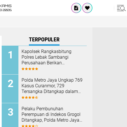
KAMIS
8 2026
TERPOPULER
Kapolsek Rangkasbitung
Polres Lebak Sambangi
Perusahaan Berikan
Himbauan Cegah Kebakaran
Hadapi Musim Kemarau
Polda Metro Jaya Ungkap 769
Kasus Curanmor, 729
Tersangka Ditangkap dalam
Operasi Berantas Jaya 2026‎
Pelaku Pembunuhan
Perempuan di Indekos Grogol
Ditangkap, Polda Metro Jaya
Sita Palu dan Sejumlah