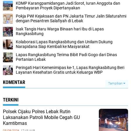
KDMP Karangpamidangan Jadi Sorot, Iuran Anggota dan
Pembayaran Proyek Dipertanyakan
‎Pokja PWI Kejaksaan dan PN Jakarta Timur Jalin Silaturahmi
dengan Pesantren Salafiyah di Lebak‎
Isak Tangis Haru Warga Binaan hari Ibu di Lapas
Rangkasbitung
Kolaborasi Lapas Rangkasbitung dan Unilam Dukung
Narapidana Siap Kembali ke Masyarakat
Lapas Rangkasbitung Terima Bibit Padi Gogo dari Dinas
Pertanian Lebak
Peringati Hari Kemenimipas ke-1, Lapas Rangkasbitung Beri
Layanan Kesehatan Gratis untuk Keluarga WBP
KOMENTAR
Tampilkan
TERKINI
Polsek Cijaku Polres Lebak Rutin
Laksanakan Patroli Mobile Cegah GU
Kamtibmas
05/08/2026,
17:43 WIB