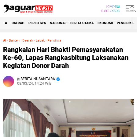
KAMIS
6 08 2026
DAERAH
PERISTIWA
NASIONAL
BERITA UTAMA
EKONOMI
PENDIDIKAN
›
Banten
›
Daerah
›
Lebak
›
Peristiwa
Rangkaian Hari Bhakti Pemasyarakatan Ke-60, Lapas Rangkasbitung Laksanakan Kegiatan Donor Darah
Rangkaian Hari Bhakti Pemasyarakatan
Ke-60, Lapas Rangkasbitung Laksanakan
Kegiatan Donor Darah
BERITA NUSANTARA
08/03/24, 14:24 WIB