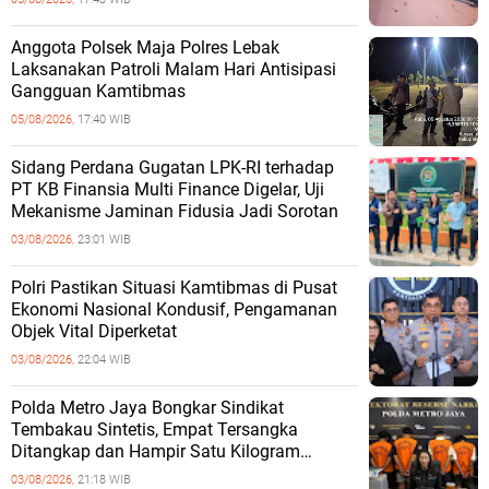
Anggota Polsek Maja Polres Lebak
Laksanakan Patroli Malam Hari Antisipasi
Gangguan Kamtibmas
05/08/2026,
17:40 WIB
Sidang Perdana Gugatan LPK-RI terhadap
PT KB Finansia Multi Finance Digelar, Uji
Mekanisme Jaminan Fidusia Jadi Sorotan
03/08/2026,
23:01 WIB
‎Polri Pastikan Situasi Kamtibmas di Pusat
Ekonomi Nasional Kondusif, Pengamanan
Objek Vital Diperketat
03/08/2026,
22:04 WIB
‎Polda Metro Jaya Bongkar Sindikat
Tembakau Sintetis, Empat Tersangka
Ditangkap dan Hampir Satu Kilogram
Barang Bukti Disita
03/08/2026,
21:18 WIB