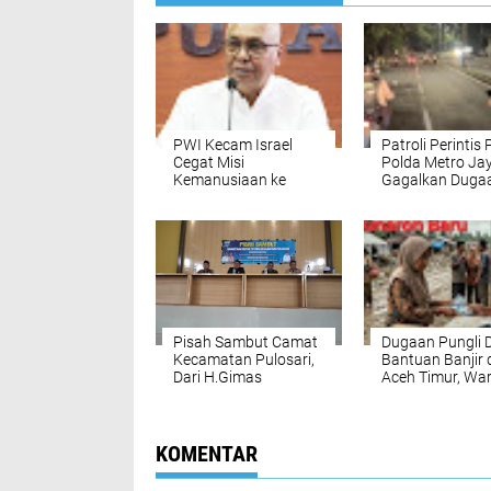
‎PWI Kecam Israel
‎Patroli Perintis 
Cegat Misi
Polda Metro Ja
Kemanusiaan ke
Gagalkan Duga
Gaza, Tiga Jurnalis
Begal di Duri Ke
Indonesia Hilang
Kontak‎‎
Pisah Sambut Camat
‎Dugaan Pungli
Kecamatan Pulosari,
Bantuan Banjir 
Dari H.Gimas
Aceh Timur, Wa
Rahadyan Kepada
Mengaku Ditek
Johanas Waluyo
Oknum Perangk
Berjalan Dengan
Desa
Hidmat
KOMENTAR