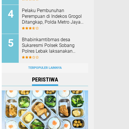
Membakar Hutan dan Lahan
Pelaku Pembunuhan
Perempuan di Indekos Grogol
Ditangkap, Polda Metro Jaya
Sita Palu dan Sejumlah
Barang Bukti
Bhabinkamtibmas desa
Sukaresmi Polsek Sobang
Polres Lebak laksanakan
Sambang di Desa binaanya
TERPOPULER LAINNYA
PERISTIWA