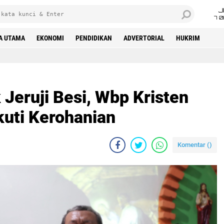
J
7 
A UTAMA
EKONOMI
PENDIDIKAN
ADVERTORIAL
HUKRIM
rohanian
 Jeruji Besi, Wbp Kristen
Ikuti Kerohanian
Komentar (
)