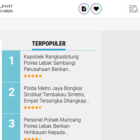
UM'AT
08 2026
TERPOPULER
Kapolsek Rangkasbitung
Polres Lebak Sambangi
Perusahaan Berikan
Himbauan Cegah Kebakaran
Hadapi Musim Kemarau
‎Polda Metro Jaya Bongkar
Sindikat Tembakau Sintetis,
Empat Tersangka Ditangkap
dan Hampir Satu Kilogram
Barang Bukti Disita
Personel Polsek Muncang
Polres Lebak Berikan
Himbauan Kepada
Masyarakat Agar Tidak