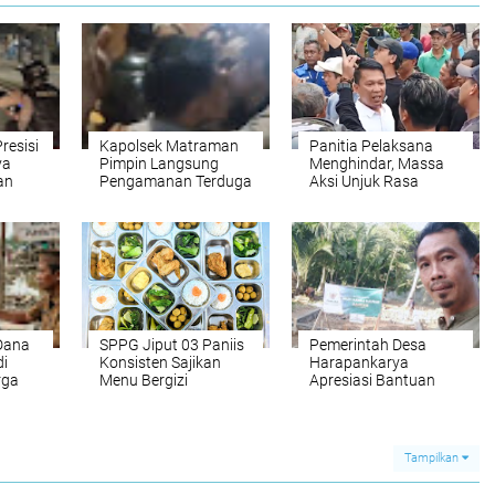
Presisi
‎Kapolsek Matraman
Panitia Pelaksana
ya
Pimpin Langsung
Menghindar, Massa
an
Pengamanan Terduga
Aksi Unjuk Rasa
pa‎
Pelaku Teror
Forum - KDKMP
Pembakaran di
Berujung Ricuh
Permukiman Warga
Pisangan Baru‎
 Dana
SPPG Jiput 03 Paniis
Pemerintah Desa
di
Konsisten Sajikan
Harapankarya
rga
Menu Bergizi
Apresiasi Bantuan
an
Berkualitas, Wujud
Rumah Layak Huni
at
Nyata Dukungan
Rp25 Juta dari
Terhadap Program
BAZNAS Provinsi
MBG
Banten
Tampilkan