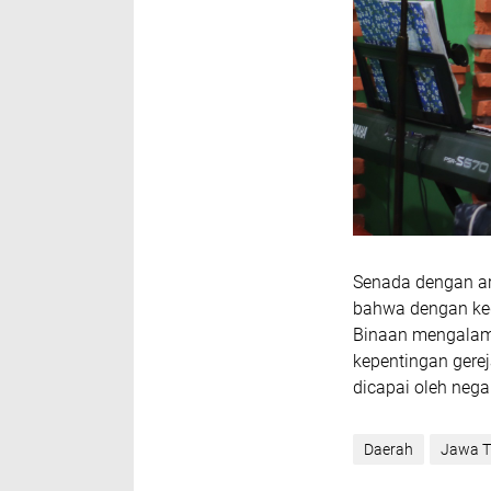
Senada dengan 
bahwa dengan keg
Binaan mengalami
kepentingan gere
dicapai oleh neg
Daerah
Jawa T