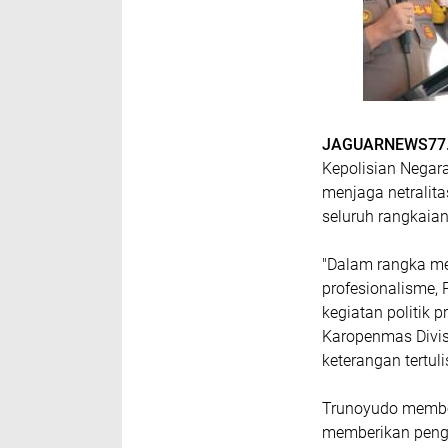
JAGUARNEWS77
Kepolisian Negara
menjaga netralita
seluruh rangkaia
"Dalam rangka me
profesionalisme, 
kegiatan politik p
Karopenmas Divis
keterangan tertul
Trunoyudo membeb
memberikan penga