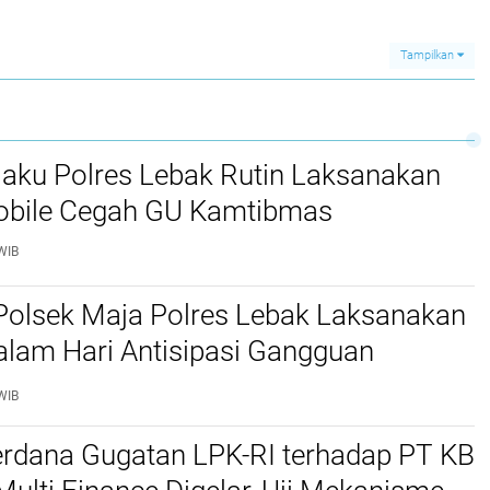
RS Sibolga
Satu Buron‎
Tampilkan
jaku Polres Lebak Rutin Laksanakan
Mobile Cegah GU Kamtibmas
WIB
Polsek Maja Polres Lebak Laksanakan
alam Hari Antisipasi Gangguan
as
WIB
erdana Gugatan LPK-RI terhadap PT KB