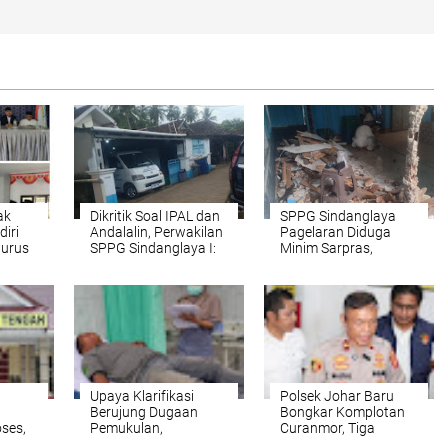
ak
Dikritik Soal IPAL dan
SPPG Sindanglaya
diri
Andalalin, Perwakilan
Pagelaran Diduga
gurus
SPPG Sindanglaya I:
Minim Sarpras,
“Saya Dulu Wartawan
Parkiran Gunakan
akti
dan Aktivis”
Halaman Warga Ipal
Dipertanyakan
Upaya Klarifikasi
Polsek Johar Baru
Berujung Dugaan
Bongkar Komplotan
ses,
Pemukulan,
Curanmor, Tiga
Terima
Wartawan Dirawat di
Pelaku Ditangkap dan