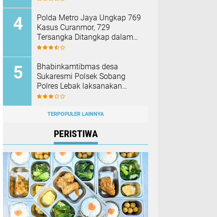
Membakar Hutan dan Lahan
Polda Metro Jaya Ungkap 769
Kasus Curanmor, 729
Tersangka Ditangkap dalam
Operasi Berantas Jaya 2026‎
Bhabinkamtibmas desa
Sukaresmi Polsek Sobang
Polres Lebak laksanakan
Sambang di Desa binaanya
TERPOPULER LAINNYA
PERISTIWA