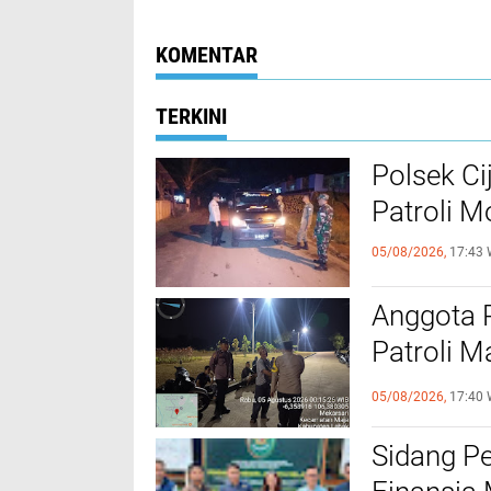
Pengobatan di Lapas
Laporan Resmi
Rangkasbitung
KOMENTAR
TERKINI
Polsek Ci
Patroli 
05/08/2026,
17:43 
Anggota 
Patroli M
Kamtibm
05/08/2026,
17:40 
Sidang P