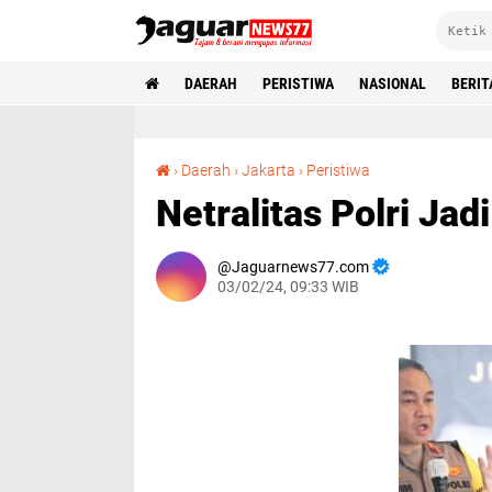
DAERAH
PERISTIWA
NASIONAL
BERIT
Netralitas Polri Jadi Pedoman Dalam Pemilu
›
Daerah
›
Jakarta
›
Peristiwa
Netralitas Polri Ja
Jaguarnews77.com
03/02/24, 09:33 WIB