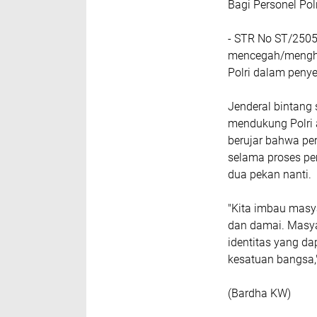
Bagi Personel Pol
- STR No ST/2505
mencegah/menghin
Polri dalam peny
Jenderal bintang
mendukung Polri 
berujar bahwa per
selama proses pe
dua pekan nanti.
"Kita imbau masy
dan damai. Masyar
identitas yang d
kesatuan bangsa,
(Bardha KW)