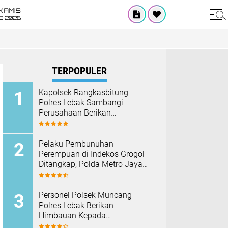
KAMIS
8 2026
TERPOPULER
Kapolsek Rangkasbitung
Polres Lebak Sambangi
Perusahaan Berikan
Himbauan Cegah Kebakaran
Hadapi Musim Kemarau
Pelaku Pembunuhan
Perempuan di Indekos Grogol
Ditangkap, Polda Metro Jaya
Sita Palu dan Sejumlah
Barang Bukti
Personel Polsek Muncang
Polres Lebak Berikan
Himbauan Kepada
Masyarakat Agar Tidak