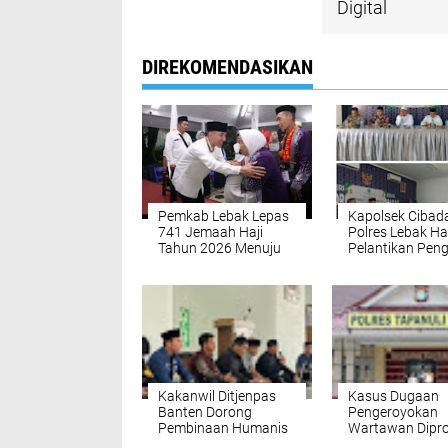
Digital
DIREKOMENDASIKAN
Pemkab Lebak Lepas
Kapolsek Cibad
741 Jemaah Haji
Polres Lebak Ha
Tahun 2026 Menuju
Pelantikan Pen
Tanah Susi Makah.
MUI Kecamatan
Cibadak Masa B
2026–2031.
Kakanwil Ditjenpas
Kasus Dugaan
Banten Dorong
Pengeroyokan
Pembinaan Humanis
Wartawan Dipro
melalui Tausiah dan
Polres Tapteng 