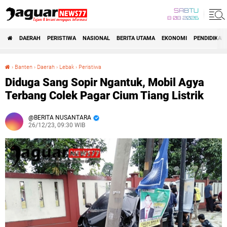
SABTU
8 08 2026
DAERAH
PERISTIWA
NASIONAL
BERITA UTAMA
EKONOMI
PENDIDIKAN
›
Banten
›
Daerah
›
Lebak
›
Peristiwa
Diduga Sang Sopir Ngantuk, Mobil Agya Terbang Colek Pagar Cium Tiang Listrik
Diduga Sang Sopir Ngantuk, Mobil Agya
Terbang Colek Pagar Cium Tiang Listrik
BERITA NUSANTARA
26/12/23, 09:30 WIB