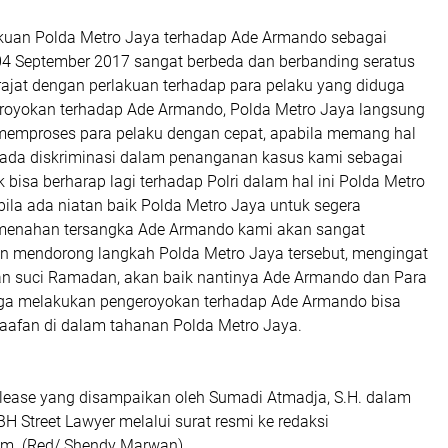
akuan Polda Metro Jaya terhadap Ade Armando sebagai
04 September 2017 sangat berbeda dan berbanding seratus
rajat dengan perlakuan terhadap para pelaku yang diduga
oyokan terhadap Ade Armando, Polda Metro Jaya langsung
emproses para pelaku dengan cepat, apabila memang hal
n ada diskriminasi dalam penanganan kasus kami sebagai
 bisa berharap lagi terhadap Polri dalam hal ini Polda Metro
ila ada niatan baik Polda Metro Jaya untuk segera
enahan tersangka Ade Armando kami akan sangat
n mendorong langkah Polda Metro Jaya tersebut, mengingat
n suci Ramadan, akan baik nantinya Ade Armando dan Para
ga melakukan pengeroyokan terhadap Ade Armando bisa
aafan di dalam tahanan Polda Metro Jaya.
elease yang disampaikan oleh Sumadi Atmadja, S.H. dalam
BH Street Lawyer melalui surat resmi ke redaksi
m. (Red/ Shendy Marwan)