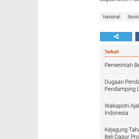
Nasional
Sorot
Terkait
Pemerintah B
Dugaan Penda
Pendamping Lo
Wakapolri Aja
Indonesia
‎Kejagung Ta
Beli Dapur Pr