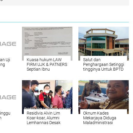
an Uji
Kuasa hukum LAW
Salut dan
ang
FIRM UJK & PATNERS
Penghargaan Setinggi
Septian Ibnu
tingginya Untuk BPTD
Prabowo.S.Kom.
Banten
Kritik..! Oknum Polres
Tangsel berinisial "ws".
Minggu
Residivis Alvin Lim
Oknum Kades
n
Koar-koar, Alumni
Mekarjaya Diduga
Lemhannas Desak
Maladministrasi
Ditjenpas Benahi
Dalam Pelayanan
Lapas Salemba
Publik