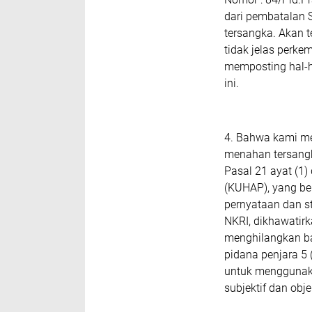
dari pembatalan 
tersangka. Akan 
tidak jelas perk
memposting hal-h
ini.
4. Bahwa kami me
menahan tersang
Pasal 21 ayat (1
(KUHAP), yang be
pernyataan dan s
NKRI, dikhawatir
menghilangkan ba
pidana penjara 5 
untuk menggunak
subjektif dan objek