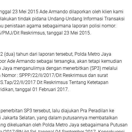
nggal 23 Mei 2015 Ade Armando dilaporkan oleh klien kami
lakukan tindak pidana Undang-Undang Informasi Transaksi
tau penistaan agama sebagaimana laporan polisi nomor:
PMJ/Dit Reskrimsus, tanggal 23 Mei 2015.
 2 (dua) tahun dari laporan tersebut, Polda Metro Jaya
por Ade Armando sebagai tersangka, akan tetapi kemudian
o Jaya menganulirnya dengan menerbitkan (SP3) melalui
n Nomor : SPPP/22/II/2017/Dit Reskrimsus dan surat
 S.Tap/22/II/2017 Dit Reskrimsus Tentang Ketetapan
dikan, tanggal 01 Februari 2017.
 penerbitan SP3 tersebut, lalu diajukan Pra Peradilan ke
i Jakarta Selatan, yang dalam putusannya membatalkan
ang dikeluarkan oleh Polda Metro Jaya sebagaimana Putusan
ra/2017/PN jkt.Sel, tanggal 04 September 2017. Konsekuensi