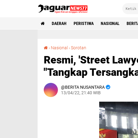
DAERAH
PERISTIWA
NASIONAL
BERIT
Resmi, 'Street Lawyer Legal Aid' Angkat Bicara! "Tangkap Tersangka Ade Armando"
›
Nasional
›
Sorotan
Resmi, 'Street Lawy
"Tangkap Tersangk
BERITA NUSANTARA
13/04/22, 21:40 WIB