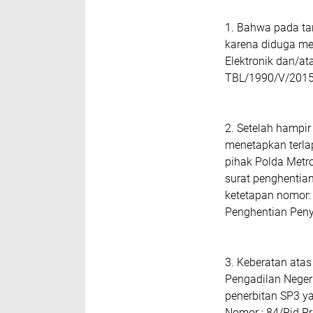
1. Bahwa pada ta
karena diduga me
Elektronik dan/a
TBL/1990/V/2015/
2. Setelah hampir
menetapkan terla
pihak Polda Metr
surat penghentia
ketetapan nomor:
Penghentian Penyi
3. Keberatan atas
Pengadilan Neger
penerbitan SP3 y
Nomor : 84/Pid.P