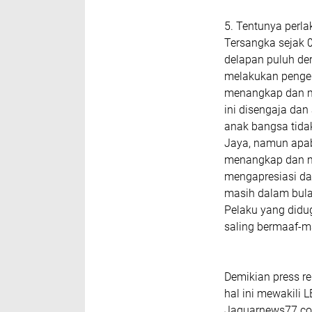
5. Tentunya perl
Tersangka sejak 
delapan puluh de
melakukan penger
menangkap dan m
ini disengaja da
anak bangsa tidak
Jaya, namun apab
menangkap dan m
mengapresiasi da
masih dalam bula
Pelaku yang didu
saling bermaaf-m
Demikian press r
hal ini mewakili L
Jaguarnews77.co